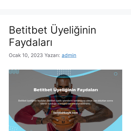
Betitbet Üyeliğinin
Faydaları
Ocak 10, 2023
Yazarı:
admin