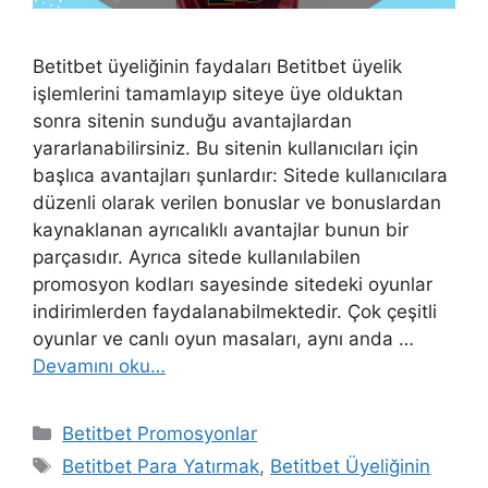
Betitbet üyeliğinin faydaları Betitbet üyelik
işlemlerini tamamlayıp siteye üye olduktan
sonra sitenin sunduğu avantajlardan
yararlanabilirsiniz. Bu sitenin kullanıcıları için
başlıca avantajları şunlardır: Sitede kullanıcılara
düzenli olarak verilen bonuslar ve bonuslardan
kaynaklanan ayrıcalıklı avantajlar bunun bir
parçasıdır. Ayrıca sitede kullanılabilen
promosyon kodları sayesinde sitedeki oyunlar
indirimlerden faydalanabilmektedir. Çok çeşitli
oyunlar ve canlı oyun masaları, aynı anda …
Devamını oku…
Kategoriler
Betitbet Promosyonlar
Etiketler
Betitbet Para Yatırmak
,
Betitbet Üyeliğinin