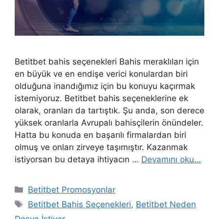
Betitbet bahis seçenekleri Bahis meraklıları için
en büyük ve en endişe verici konulardan biri
olduğuna inandığımız için bu konuyu kaçırmak
istemiyoruz. Betitbet bahis seçeneklerine ek
olarak, oranları da tartıştık. Şu anda, son derece
yüksek oranlarla Avrupalı ​​bahisçilerin önündeler.
Hatta bu konuda en başarılı firmalardan biri
olmuş ve onları zirveye taşımıştır. Kazanmak
istiyorsan bu detaya ihtiyacın …
Devamını oku…
Kategoriler
Betitbet Promosyonlar
Etiketler
Betitbet Bahis Seçenekleri
,
Betitbet Neden
Dosya İstiyor