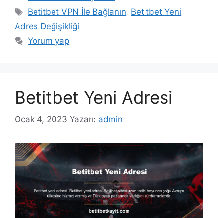
Etiketler
Betitbet VPN İle Bağlanın
,
Betitbet Yeni
Adres Değişikliği
Yorum yap
Betitbet Yeni Adresi
Ocak 4, 2023
Yazarı:
admin