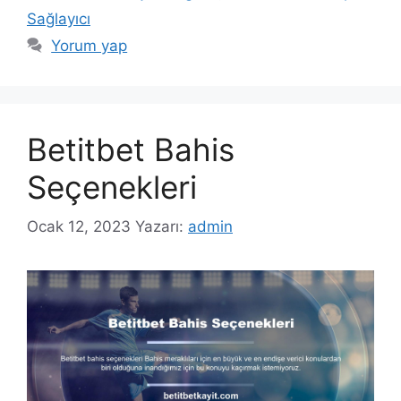
Sağlayıcı
Yorum yap
Betitbet Bahis
Seçenekleri
Ocak 12, 2023
Yazarı:
admin