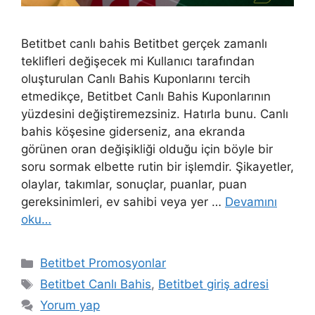
Betitbet canlı bahis Betitbet gerçek zamanlı
teklifleri değişecek mi Kullanıcı tarafından
oluşturulan Canlı Bahis Kuponlarını tercih
etmedikçe, Betitbet Canlı Bahis Kuponlarının
yüzdesini değiştiremezsiniz. Hatırla bunu. Canlı
bahis köşesine giderseniz, ana ekranda
görünen oran değişikliği olduğu için böyle bir
soru sormak elbette rutin bir işlemdir. Şikayetler,
olaylar, takımlar, sonuçlar, puanlar, puan
gereksinimleri, ev sahibi veya yer …
Devamını
oku…
Kategoriler
Betitbet Promosyonlar
Etiketler
Betitbet Canlı Bahis
,
Betitbet giriş adresi
Yorum yap