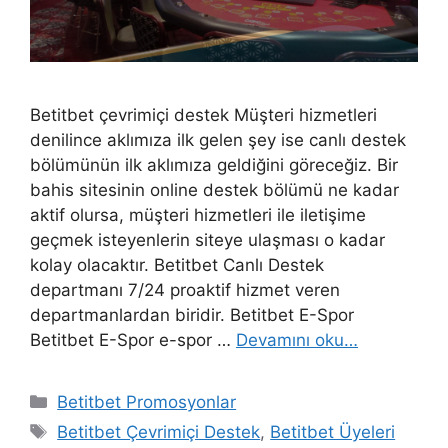
Betitbet çevrimiçi destek Müşteri hizmetleri
denilince aklımıza ilk gelen şey ise canlı destek
bölümünün ilk aklımıza geldiğini göreceğiz. Bir
bahis sitesinin online destek bölümü ne kadar
aktif olursa, müşteri hizmetleri ile iletişime
geçmek isteyenlerin siteye ulaşması o kadar
kolay olacaktır. Betitbet Canlı Destek
departmanı 7/24 proaktif hizmet veren
departmanlardan biridir. Betitbet E-Spor
Betitbet E-Spor e-spor …
Devamını oku…
Kategoriler
Betitbet Promosyonlar
Etiketler
Betitbet Çevrimiçi Destek
,
Betitbet Üyeleri