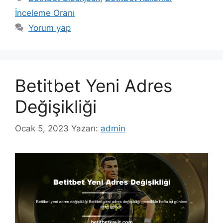
İnceleme Oranı
Yorum yap
Betitbet Yeni Adres
Değişikliği
Ocak 5, 2023
Yazarı:
admin