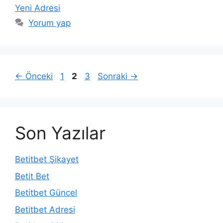
Yeni Adresi
Yorum yap
Sayfa
Sayfa
Sayfa
←
Önceki
1
2
3
Sonraki
→
Son Yazılar
Betitbet Şikayet
Betit Bet
Betitbet Güncel
Betitbet Adresi