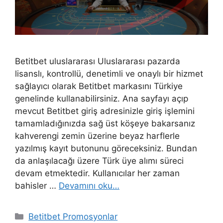
Betitbet uluslararası Uluslararası pazarda
lisanslı, kontrollü, denetimli ve onaylı bir hizmet
sağlayıcı olarak Betitbet markasını Türkiye
genelinde kullanabilirsiniz. Ana sayfayı açıp
mevcut Betitbet giriş adresinizle giriş işlemini
tamamladığınızda sağ üst köşeye bakarsanız
kahverengi zemin üzerine beyaz harflerle
yazılmış kayıt butonunu göreceksiniz. Bundan
da anlaşılacağı üzere Türk üye alımı süreci
devam etmektedir. Kullanıcılar her zaman
bahisler …
Devamını oku…
Kategoriler
Betitbet Promosyonlar