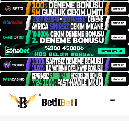
İçeriğe
atla
Menü