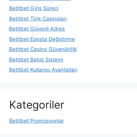
Betitbet Giriş Süreci
Betitbet Türk Casinoları
Betitbet Güvenli Adres
Betitbet Eposta Değiştirme
Betitbet Casino Güvenilirliği
Betitbet Bahis Sistemi
Betitbet Kullanıcı Avantajları
Kategoriler
Betitbet Promosyonlar