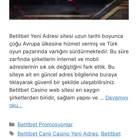
Betitbet Yeni Adresi sitesi uzun tarihi boyunca
çoğu Avrupa ülkesine hizmet vermiş ve Türk
oyun pazarında varlığını sürdürmektedir. Bu süre
zarfında şirketlerin internet ve mobil
adreslerinin sık sık değiştiğini fark ettik. Bu
siteye ait en güncel adres bilgilerine buraya
tıklayarak güvenli bir şekilde ulaşabilirsiniz.
Betitbet Casino web sitesi en saygın
şirketlerden biridir, sağlam yapısı ve …
Devamını
oku…
Kategoriler
Betitbet Promosyonlar
Etiketler
Betitbet Canlı Casino Yeni Adres
,
Betitbet