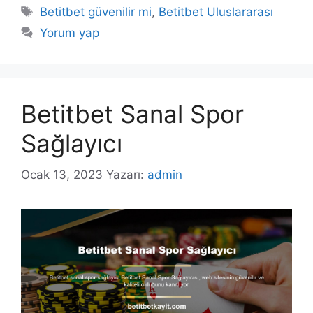
Etiketler
Betitbet güvenilir mi
,
Betitbet Uluslararası
Yorum yap
Betitbet Sanal Spor
Sağlayıcı
Ocak 13, 2023
Yazarı:
admin