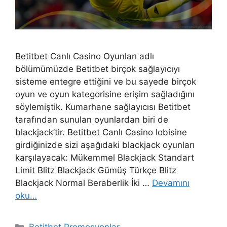
Betitbet Canlı Casino Oyunları adlı
bölümümüzde Betitbet birçok sağlayıcıyı
sisteme entegre ettiğini ve bu sayede birçok
oyun ve oyun kategorisine erişim sağladığını
söylemiştik. Kumarhane sağlayıcısı Betitbet
tarafından sunulan oyunlardan biri de
blackjack’tir. Betitbet Canlı Casino lobisine
girdiğinizde sizi aşağıdaki blackjack oyunları
karşılayacak: Mükemmel Blackjack Standart
Limit Blitz Blackjack Gümüş Türkçe Blitz
Blackjack Normal Beraberlik İki …
Devamını
oku…
Kategoriler