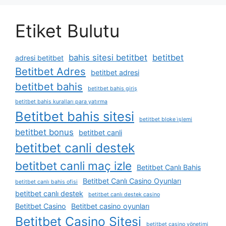
Etiket Bulutu
bahis sitesi betitbet
betitbet
adresi betitbet
Betitbet Adres
betitbet adresi
betitbet bahis
betitbet bahis giriş
betitbet bahis kuralları para yatırma
Betitbet bahis sitesi
betitbet bloke i̇şlemi
betitbet bonus
betitbet canli
betitbet canli destek
betitbet canli maç izle
Betitbet Canlı Bahis
Betitbet Canlı Casino Oyunları
betitbet canlı bahis ofisi
betitbet canlı destek
betitbet canlı destek casino
Betitbet Casino
Betitbet casino oyunları
Betitbet Casino Sitesi
betitbet casino yönetimi