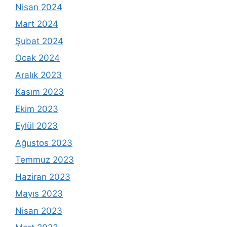
Nisan 2024
Mart 2024
Şubat 2024
Ocak 2024
Aralık 2023
Kasım 2023
Ekim 2023
Eylül 2023
Ağustos 2023
Temmuz 2023
Haziran 2023
Mayıs 2023
Nisan 2023