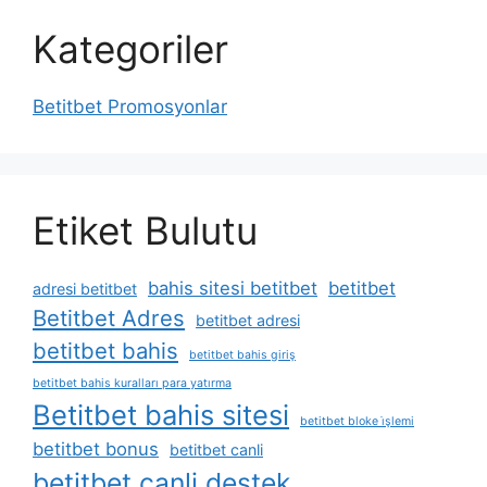
Kategoriler
Betitbet Promosyonlar
Etiket Bulutu
bahis sitesi betitbet
betitbet
adresi betitbet
Betitbet Adres
betitbet adresi
betitbet bahis
betitbet bahis giriş
betitbet bahis kuralları para yatırma
Betitbet bahis sitesi
betitbet bloke i̇şlemi
betitbet bonus
betitbet canli
betitbet canli destek