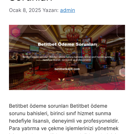
Ocak 8, 2025
Yazarı:
admin
Betitbet ödeme sorunları Betitbet ödeme
sorunu bahisleri, birinci sınıf hizmet sunma
hedefiyle lisanslı, deneyimli ve profesyoneldir.
Para yatırma ve çekme işlemlerinizi yönetmek