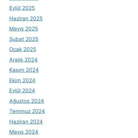
Eylül 2025
Haziran 2025
Mayıs 2025
Şubat 2025
Ocak 2025
Aralık 2024
Kasım 2024
Ekim 2024
Eylül 2024
Ağustos 2024
Temmuz 2024
Haziran 2024
Mayıs 2024