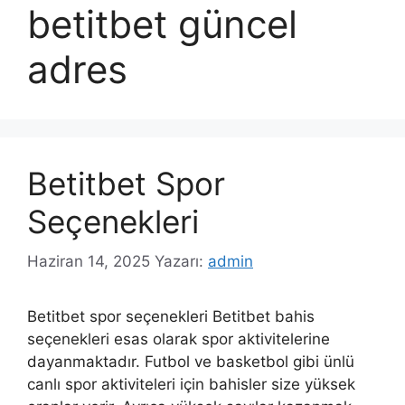
betitbet güncel
adres
Betitbet Spor
Seçenekleri
Haziran 14, 2025
Yazarı:
admin
Betitbet spor seçenekleri Betitbet bahis
seçenekleri esas olarak spor aktivitelerine
dayanmaktadır. Futbol ve basketbol gibi ünlü
canlı spor aktiviteleri için bahisler size yüksek