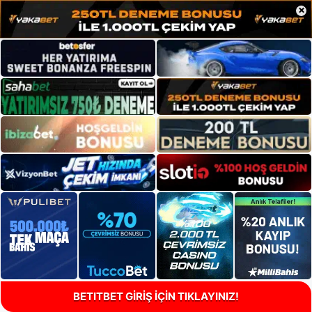
×
BETITBET GİRİŞ İÇİN TIKLAYINIZ!