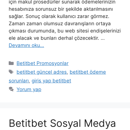
için makul prosedürler sunarak ödemelerinizin
hesabınıza sorunsuz bir şekilde aktarılmasını
sağlar. Sonuç olarak kullanıcı zarar görmez.
Zaman zaman olumsuz davranışların ortaya
çıkması durumunda, bu web sitesi endişelerinizi
ele alacak ve bunları derhal çözecektir. …
Devamını oku…
Kategoriler
Betitbet Promosyonlar
Etiketler
betitbet güncel adres
,
betitbet ödeme
sorunları
,
giris yap betitbet
Yorum yap
Betitbet Sosyal Medya