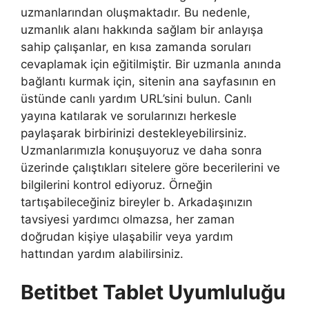
uzmanlarından oluşmaktadır. Bu nedenle,
uzmanlık alanı hakkında sağlam bir anlayışa
sahip çalışanlar, en kısa zamanda soruları
cevaplamak için eğitilmiştir. Bir uzmanla anında
bağlantı kurmak için, sitenin ana sayfasının en
üstünde canlı yardım URL’sini bulun. Canlı
yayına katılarak ve sorularınızı herkesle
paylaşarak birbirinizi destekleyebilirsiniz.
Uzmanlarımızla konuşuyoruz ve daha sonra
üzerinde çalıştıkları sitelere göre becerilerini ve
bilgilerini kontrol ediyoruz. Örneğin
tartışabileceğiniz bireyler b. Arkadaşınızın
tavsiyesi yardımcı olmazsa, her zaman
doğrudan kişiye ulaşabilir veya yardım
hattından yardım alabilirsiniz.
Betitbet Tablet Uyumluluğu