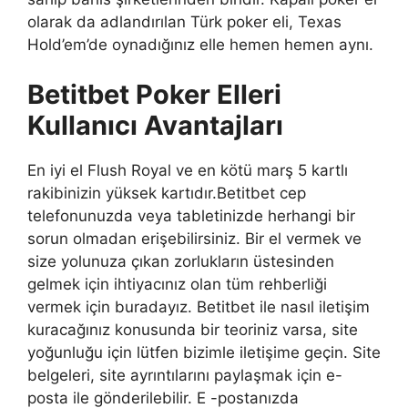
olarak da adlandırılan Türk poker eli, Texas
Hold’em’de oynadığınız elle hemen hemen aynı.
Betitbet Poker Elleri
Kullanıcı Avantajları
En iyi el Flush Royal ve en kötü marş 5 kartlı
rakibinizin yüksek kartıdır.Betitbet cep
telefonunuzda veya tabletinizde herhangi bir
sorun olmadan erişebilirsiniz. Bir el vermek ve
size yolunuza çıkan zorlukların üstesinden
gelmek için ihtiyacınız olan tüm rehberliği
vermek için buradayız. Betitbet ile nasıl iletişim
kuracağınız konusunda bir teoriniz varsa, site
yoğunluğu için lütfen bizimle iletişime geçin. Site
belgeleri, site ayrıntılarını paylaşmak için e-
posta ile gönderilebilir. E -postanızda