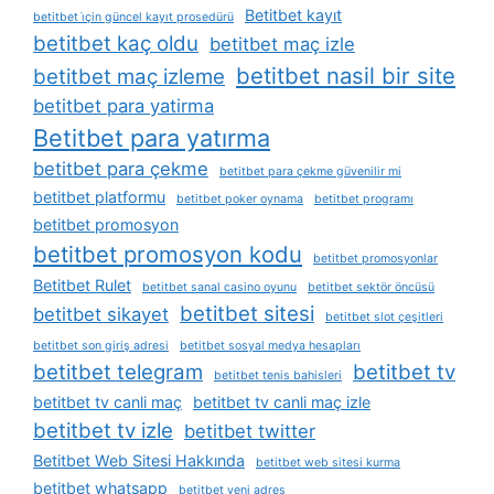
Betitbet kayıt
betitbet i̇çin güncel kayıt prosedürü
betitbet kaç oldu
betitbet maç izle
betitbet nasil bir site
betitbet maç izleme
betitbet para yatirma
Betitbet para yatırma
betitbet para çekme
betitbet para çekme güvenilir mi
betitbet platformu
betitbet poker oynama
betitbet programı
betitbet promosyon
betitbet promosyon kodu
betitbet promosyonlar
Betitbet Rulet
betitbet sanal casino oyunu
betitbet sektör öncüsü
betitbet sitesi
betitbet sikayet
betitbet slot çeşitleri
betitbet son giriş adresi
betitbet sosyal medya hesapları
betitbet telegram
betitbet tv
betitbet tenis bahisleri
betitbet tv canli maç
betitbet tv canli maç izle
betitbet tv izle
betitbet twitter
Betitbet Web Sitesi Hakkında
betitbet web sitesi kurma
betitbet whatsapp
betitbet yeni adres