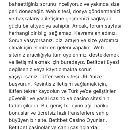
bahsettiğiniz sorunu inceliyoruz ve yakında size
geri döneceğiz. Web sitesi, dosya göndermenizi
ve başkalarıyla iletişime geçmenizi sağlayan
güçlü bir altyapıya sahiptir. Ancak, forum sayfası
herhangi bir bilgi sağlamaz. Kavramı anladınız.
Sorun yaşıyorsanız, bizi arayın ve size yardımcı
olmak için elimizden geleni yapalım. Web
sitemiz aracılığıyla tüm üyelerimizi desteklemek
ve iletişimi akmak için buradayız. Betitbet üyesi
değilseniz veya kayıt olmakta sorun
yaşıyorsanız, lütfen web sitesi URL’mize
başvurun. Kesintisiz iletişim sağlamak için,
lütfen tekrar kaydolun ve Türkiye’de geliştirilen
güvenilir ve yasal casino ve casino sitesinin
tadını çıkarın. Bu, geniş bir oyun ağı, harika
bonuslar ve ücretsiz hızlı transferlere sahip
büyüyen bir site. Betitbet Casino Oyunları.
Betitbet casinolar ve canlı casinolarda