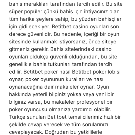
bahis meraklıları tarafından tercih edilir. Bu site
süper popüler çünkü bahis için ihtiyacınız olan
tüm harika şeylere sahip, bu yüzden bahisçiler
için gidilecek yer. Betitbet casino oyunları son
derece güvenlidir. Bu nedenle, içeriği bir oyun
sitesinde kullanmak istiyorsanız, önce siteye
gitmeniz gerekir. Bahis sitelerindeki casino
oyunları oldukça güvenli olduğundan, bu site
genellikle bahis tutkunları tarafından tercih
edilir. Betitbet poker nasıl Betitbet poker lobisi
oynar, poker oyununun kuralları ve nasıl
oynanacağına dair makaleler oynar. Oyun
hakkında yeterli bilginiz yoksa veya yeni bir
bilginiz varsa, bu makaleler profesyonel bir
poker oyuncusu olmanıza yardımcı olabilir.
Türkçe sunulan Betitbet temsilcilerimiz hızlı bir
şekilde cevap verecek ve tüm sorularınızı
cevaplayacak. Doğrudan bu yetkililerle