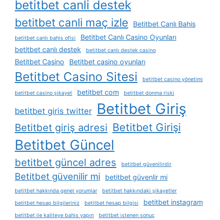
betitbet canli destek
betitbet canli maç izle
Betitbet Canlı Bahis
Betitbet Canlı Casino Oyunları
betitbet canlı bahis ofisi
betitbet canlı destek
betitbet canlı destek casino
Betitbet Casino
Betitbet casino oyunları
Betitbet Casino Sitesi
betitbet casino yönetimi
betitbet com
betitbet casino şikayet
betitbet donma riski
Betitbet Giriş
betitbet giris twitter
Betitbet Girişi
Betitbet giriş adresi
Betitbet Güncel
betitbet güncel adres
betitbet güvenilirdir
Betitbet güvenilir mi
betitbet güvenlir mi
betitbet hakkında genel yorumlar
betitbet hakkındaki şikayetler
betitbet instagram
betitbet hesap bilgileriniz
betitbet hesap bilgisi
betitbet i̇le kaliteye bahis yapın
betitbet i̇stenen sonuç