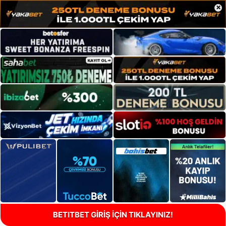
×
BETITBET GİRİŞ İÇİN TIKLAYINIZ!