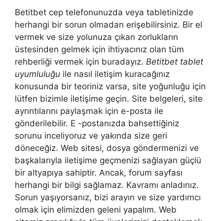
Betitbet cep telefonunuzda veya tabletinizde
herhangi bir sorun olmadan erişebilirsiniz. Bir el
vermek ve size yolunuza çıkan zorlukların
üstesinden gelmek için ihtiyacınız olan tüm
rehberliği vermek için buradayız.
Betitbet tablet
uyumluluğu
ile nasıl iletişim kuracağınız
konusunda bir teoriniz varsa, site yoğunluğu için
lütfen bizimle iletişime geçin. Site belgeleri, site
ayrıntılarını paylaşmak için e-posta ile
gönderilebilir. E -postanızda bahsettiğiniz
sorunu inceliyoruz ve yakında size geri
döneceğiz. Web sitesi, dosya göndermenizi ve
başkalarıyla iletişime geçmenizi sağlayan güçlü
bir altyapıya sahiptir. Ancak, forum sayfası
herhangi bir bilgi sağlamaz. Kavramı anladınız.
Sorun yaşıyorsanız, bizi arayın ve size yardımcı
olmak için elimizden geleni yapalım. Web