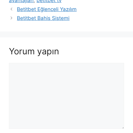
avantajları
,
betitbet tv
Betitbet Eğlenceli Yazılım
Betitbet Bahis Sistemi
Yorum yapın
Yorum