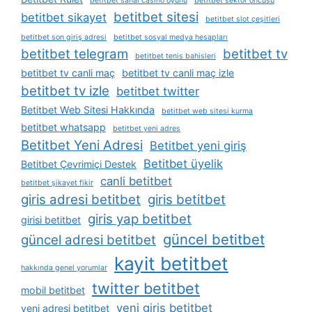
betitbet sanal casino oyunu
betitbet sektör öncüsü
betitbet sitesi
betitbet sikayet
betitbet slot çeşitleri
betitbet son giriş adresi
betitbet sosyal medya hesapları
betitbet telegram
betitbet tv
betitbet tenis bahisleri
betitbet tv canli maç
betitbet tv canli maç izle
betitbet tv izle
betitbet twitter
Betitbet Web Sitesi Hakkında
betitbet web sitesi kurma
betitbet whatsapp
betitbet yeni adres
Betitbet Yeni Adresi
Betitbet yeni giriş
Betitbet üyelik
Betitbet Çevrimiçi Destek
canli betitbet
betitbet şikayet fikir
giris adresi betitbet
giris betitbet
giris yap betitbet
girisi betitbet
güncel betitbet
güncel adresi betitbet
kayit betitbet
hakkında genel yorumlar
twitter betitbet
mobil betitbet
yeni giris betitbet
yeni adresi betitbet