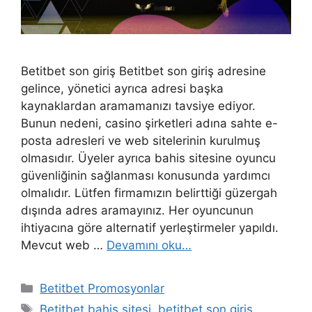
Betitbet son giriş Betitbet son giriş adresine
gelince, yönetici ayrıca adresi başka
kaynaklardan aramamanızı tavsiye ediyor.
Bunun nedeni, casino şirketleri adına sahte e-
posta adresleri ve web sitelerinin kurulmuş
olmasıdır. Üyeler ayrıca bahis sitesine oyuncu
güvenliğinin sağlanması konusunda yardımcı
olmalıdır. Lütfen firmamızın belirttiği güzergah
dışında adres aramayınız. Her oyuncunun
ihtiyacına göre alternatif yerleştirmeler yapıldı.
Mevcut web …
Devamını oku…
Kategoriler
Betitbet Promosyonlar
Etiketler
Betitbet bahis sitesi
,
betitbet son giriş
,