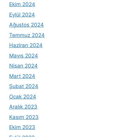
Ekim 2024
Eylül 2024
Ağustos 2024
Temmuz 2024
Haziran 2024
Mayıs 2024
Nisan 2024
Mart 2024
Şubat 2024
Ocak 2024
Aralık 2023
Kasım 2023
Ekim 2023