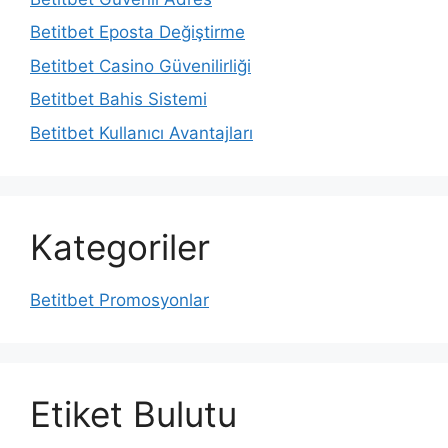
Betitbet Eposta Değiştirme
Betitbet Casino Güvenilirliği
Betitbet Bahis Sistemi
Betitbet Kullanıcı Avantajları
Kategoriler
Betitbet Promosyonlar
Etiket Bulutu