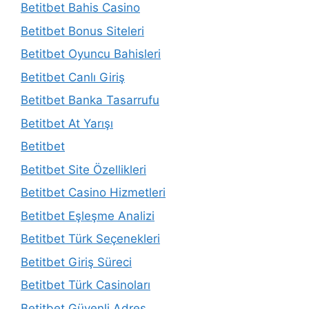
Betitbet Bahis Casino
Betitbet Bonus Siteleri
Betitbet Oyuncu Bahisleri
Betitbet Canlı Giriş
Betitbet Banka Tasarrufu
Betitbet At Yarışı
Betitbet
Betitbet Site Özellikleri
Betitbet Casino Hizmetleri
Betitbet Eşleşme Analizi
Betitbet Türk Seçenekleri
Betitbet Giriş Süreci
Betitbet Türk Casinoları
Betitbet Güvenli Adres