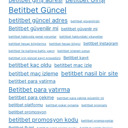
Betitbet Güncel
betitbet güncel adres
betitbet güvenilirdir
Betitbet güvenilir mi
betitbet güvenlir mi
betitbet hakkında genel yorumlar
betitbet hakkındaki şikayetler
betitbet instagram
betitbet hesap bilgileriniz
betitbet hesap bilgisi
betitbet i̇le kaliteye bahis yapın
betitbet i̇stenen sonuç
Betitbet kayıt
betitbet i̇çin güncel kayıt prosedürü
betitbet kaç oldu
betitbet maç izle
betitbet nasil bir site
betitbet maç izleme
betitbet para yatirma
Betitbet para yatırma
betitbet para çekme
betitbet para çekme güvenilir mi
betitbet platformu
betitbet poker oynama
betitbet programı
betitbet promosyon
betitbet promosyon kodu
betitbet promosyonlar
Betitbet Rulet