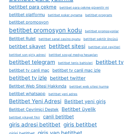
betitbet para çekme
betitbet para çekme güvenilir mi
betitbet platformu
betitbet poker oynama
betitbet programı
betitbet promosyon
betitbet promosyon kodu
betitbet promosyonlar
Betitbet Rulet
betitbet sanal casino oyunu
betitbet sektör öncüsü
betitbet sitesi
betitbet sikayet
betitbet slot çeşitleri
betitbet son giriş adresi
betitbet sosyal medya hesapları
betitbet telegram
betitbet tv
betitbet tenis bahisleri
betitbet tv canli maç
betitbet tv canli maç izle
betitbet tv izle
betitbet twitter
Betitbet Web Sitesi Hakkında
betitbet web sitesi kurma
betitbet whatsapp
betitbet yeni adres
Betitbet Yeni Adresi
Betitbet yeni giriş
Betitbet üyelik
Betitbet Çevrimiçi Destek
canli betitbet
betitbet şikayet fikir
giris adresi betitbet
giris betitbet
giris yap betitbet
girisi betitbet