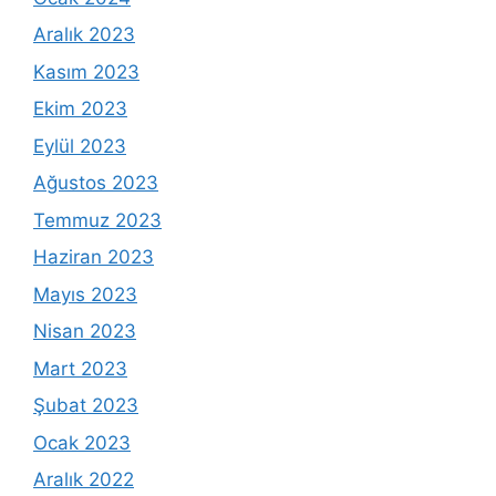
Aralık 2023
Kasım 2023
Ekim 2023
Eylül 2023
Ağustos 2023
Temmuz 2023
Haziran 2023
Mayıs 2023
Nisan 2023
Mart 2023
Şubat 2023
Ocak 2023
Aralık 2022