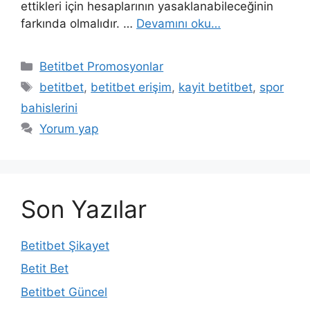
ettikleri için hesaplarının yasaklanabileceğinin
farkında olmalıdır. …
Devamını oku…
Kategoriler
Betitbet Promosyonlar
Etiketler
betitbet
,
betitbet erişim
,
kayit betitbet
,
spor
bahislerini
Yorum yap
Son Yazılar
Betitbet Şikayet
Betit Bet
Betitbet Güncel