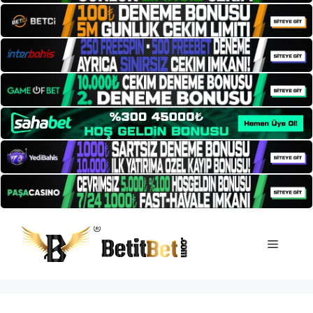
İçeriğe
atla
Menü