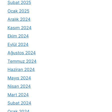
Şubat 2025
Ocak 2025
Aralık 2024
Kasım 2024
Ekim 2024
Eylül 2024
Ağustos 2024
Temmuz 2024
Haziran 2024
Mayıs 2024
Nisan 2024
Mart 2024
Şubat 2024
Ocak 2024