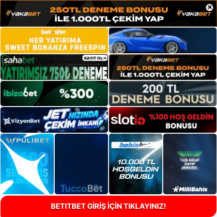
×
BETITBET GİRİŞ İÇİN TIKLAYINIZ!