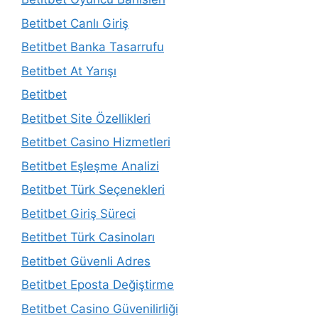
Betitbet Canlı Giriş
Betitbet Banka Tasarrufu
Betitbet At Yarışı
Betitbet
Betitbet Site Özellikleri
Betitbet Casino Hizmetleri
Betitbet Eşleşme Analizi
Betitbet Türk Seçenekleri
Betitbet Giriş Süreci
Betitbet Türk Casinoları
Betitbet Güvenli Adres
Betitbet Eposta Değiştirme
Betitbet Casino Güvenilirliği