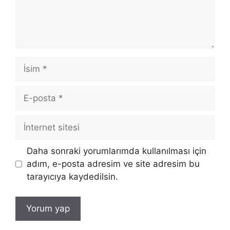
İsim
E-
posta
İnternet
sitesi
Daha sonraki yorumlarımda kullanılması için
adım, e-posta adresim ve site adresim bu
tarayıcıya kaydedilsin.