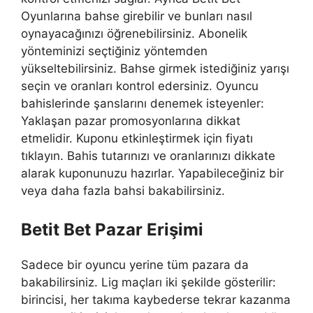
Oyunlarına bahse girebilir ve bunları nasıl
oynayacağınızı öğrenebilirsiniz. Abonelik
yönteminizi seçtiğiniz yöntemden
yükseltebilirsiniz. Bahse girmek istediğiniz yarışı
seçin ve oranları kontrol edersiniz. Oyuncu
bahislerinde şanslarını denemek isteyenler:
Yaklaşan pazar promosyonlarına dikkat
etmelidir. Kuponu etkinleştirmek için fiyatı
tıklayın. Bahis tutarınızı ve oranlarınızı dikkate
alarak kuponunuzu hazırlar. Yapabileceğiniz bir
veya daha fazla bahsi bakabilirsiniz.
Betit Bet Pazar Erişimi
Sadece bir oyuncu yerine tüm pazara da
bakabilirsiniz. Lig maçları iki şekilde gösterilir:
birincisi, her takıma kaybederse tekrar kazanma