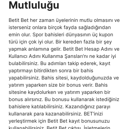
Mutluluğu
Betit Bet her zaman üyelerinin mutlu olmasını ve
isterseniz onlara birçok fayda sağladığından
emin olur. Spor bahisleri dünyasının üç kupon
türü için çok iyi olur. Bir kereden fazla bir şey
yapmak anlamına gelir. Betit Bet Hesap Adını ve
Kullanıcı Adını Kullanma Şansları’nı ne kadar iyi
bulabilirsiniz. Bu adımları takip ederek, kayıt
yaptırmayı bitirdikten sonra bir bahis
yapabilirsiniz. Bahis sitesi, kaydolduğunuzda ve
yatırım yaparken size bir bonus verir. Bahis
sitesine kaydolurken ve yatırım yaparken bir
bonus alırsınız. Bu bonusu kullanarak istediğiniz
bahislere katılabilirsiniz. Kazandığınız parayı
kullanarak para kazanabilirsiniz. BET’inizi
yerleştirmek için Betit Bet kayıt bonusunuzu
kullanabilirsiniz. Betit Bet çıktısı. İşletmelerin