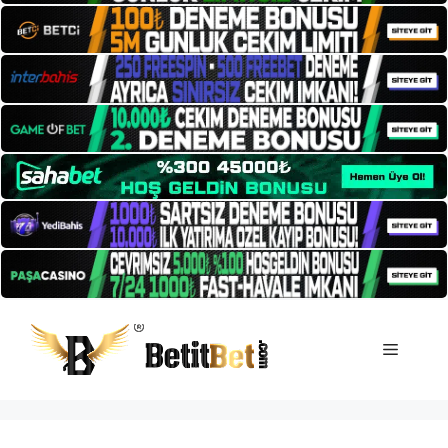
İçeriğe
atla
Menü