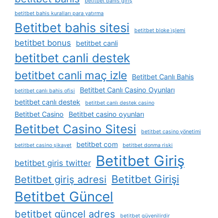
betitbet bahis giriş
betitbet bahis kuralları para yatırma
Betitbet bahis sitesi
betitbet bloke i̇şlemi
betitbet bonus
betitbet canli
betitbet canli destek
betitbet canli maç izle
Betitbet Canlı Bahis
Betitbet Canlı Casino Oyunları
betitbet canlı bahis ofisi
betitbet canlı destek
betitbet canlı destek casino
Betitbet Casino
Betitbet casino oyunları
Betitbet Casino Sitesi
betitbet casino yönetimi
betitbet com
betitbet casino şikayet
betitbet donma riski
Betitbet Giriş
betitbet giris twitter
Betitbet Girişi
Betitbet giriş adresi
Betitbet Güncel
betitbet güncel adres
betitbet güvenilirdir