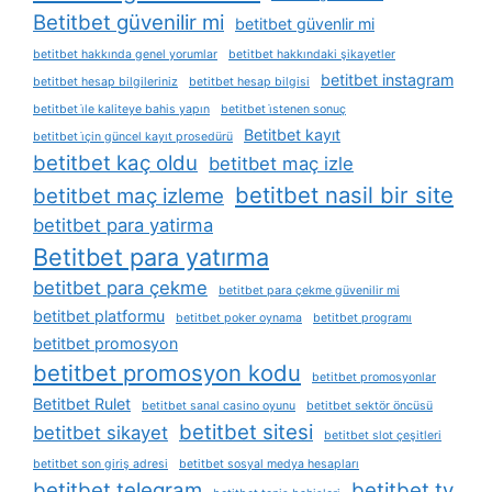
Betitbet güvenilir mi
betitbet güvenlir mi
betitbet hakkında genel yorumlar
betitbet hakkındaki şikayetler
betitbet instagram
betitbet hesap bilgileriniz
betitbet hesap bilgisi
betitbet i̇le kaliteye bahis yapın
betitbet i̇stenen sonuç
Betitbet kayıt
betitbet i̇çin güncel kayıt prosedürü
betitbet kaç oldu
betitbet maç izle
betitbet nasil bir site
betitbet maç izleme
betitbet para yatirma
Betitbet para yatırma
betitbet para çekme
betitbet para çekme güvenilir mi
betitbet platformu
betitbet poker oynama
betitbet programı
betitbet promosyon
betitbet promosyon kodu
betitbet promosyonlar
Betitbet Rulet
betitbet sanal casino oyunu
betitbet sektör öncüsü
betitbet sitesi
betitbet sikayet
betitbet slot çeşitleri
betitbet son giriş adresi
betitbet sosyal medya hesapları
betitbet telegram
betitbet tv