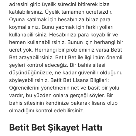
adresini girip üyelik sürecini bitirerek bize
katılabilirsiniz. Üyelik tamamen ücretsizdir.
Oyuna katılmak için hesabınıza biraz para
koymalısınız. Bunu yapmak için farklı yolları
kullanabilirsiniz. Hesabınıza para koyabilir ve
hemen kullanabilirsiniz. Bunun için herhangi bir
ücret yok. Herhangi bir probleminiz varsa Betit
Bet arayabilirsiniz. Betit Bet ile ilgili tüm önemli
şeyleri kontrol edeceğiz. Bir bahis sitesi
düşündüğünüzde, ne kadar güvenilir olduğunu
söyleyebilirsiniz. Betit Bet Lisans Bilgileri:
Öğrencilerini yönetmenin net ve basit bir yolu
vardır, bu yüzden onlara gerçeği söyler. Bir
bahis sitesinin kendinize bakarak lisans olup
olmadığını kontrol edebilirsiniz.
Betit Bet Şikayet Hattı