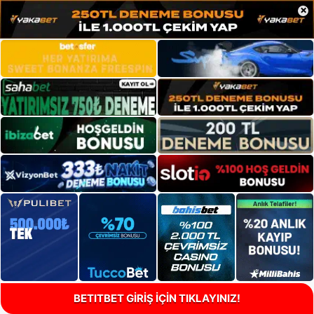
×
BETITBET GİRİŞ İÇİN TIKLAYINIZ!