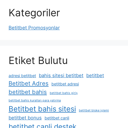
Kategoriler
Betitbet Promosyonlar
Etiket Bulutu
bahis sitesi betitbet
betitbet
adresi betitbet
Betitbet Adres
betitbet adresi
betitbet bahis
betitbet bahis giriş
betitbet bahis kuralları para yatırma
Betitbet bahis sitesi
betitbet bloke i̇şlemi
betitbet bonus
betitbet canli
betitbet canli destek