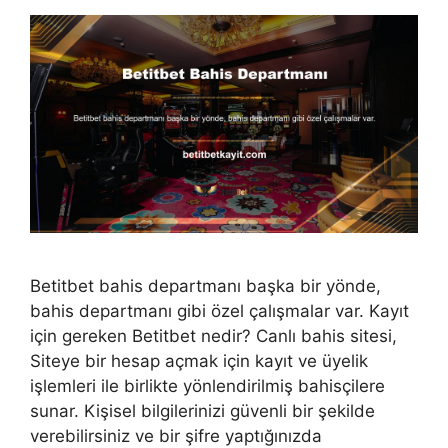
Betitbet bahis departmanı başka bir yönde,
bahis departmanı gibi özel çalışmalar var. Kayıt
için gereken Betitbet nedir? Canlı bahis sitesi,
Siteye bir hesap açmak için kayıt ve üyelik
işlemleri ile birlikte yönlendirilmiş bahisçilere
sunar. Kişisel bilgilerinizi güvenli bir şekilde
verebilirsiniz ve bir şifre yaptığınızda