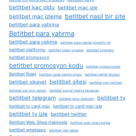
betitbet i̇çin güncel kayıt prosedürü
betitbet kaç oldu
betitbet maç izle
betitbet nasil bir site
betitbet maç izleme
betitbet para yatirma
Betitbet para yatırma
betitbet para çekme
betitbet para çekme güvenilir mi
betitbet platformu
betitbet poker oynama
betitbet programı
betitbet promosyon
betitbet promosyon kodu
betitbet promosyonlar
Betitbet Rulet
betitbet sanal casino oyunu
betitbet sektör öncüsü
betitbet sitesi
betitbet sikayet
betitbet slot çeşitleri
betitbet son giriş adresi
betitbet sosyal medya hesapları
betitbet telegram
betitbet tv
betitbet tenis bahisleri
betitbet tv canli maç
betitbet tv canli maç izle
betitbet tv izle
betitbet twitter
Betitbet Web Sitesi Hakkında
betitbet web sitesi kurma
betitbet whatsapp
betitbet yeni adres