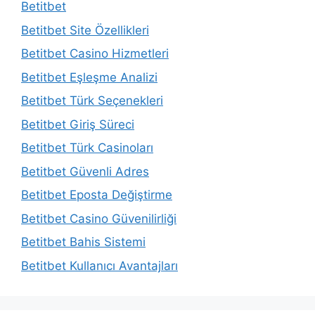
Betitbet
Betitbet Site Özellikleri
Betitbet Casino Hizmetleri
Betitbet Eşleşme Analizi
Betitbet Türk Seçenekleri
Betitbet Giriş Süreci
Betitbet Türk Casinoları
Betitbet Güvenli Adres
Betitbet Eposta Değiştirme
Betitbet Casino Güvenilirliği
Betitbet Bahis Sistemi
Betitbet Kullanıcı Avantajları