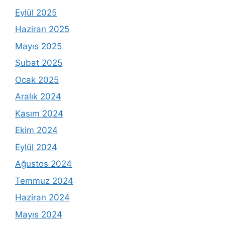
Eylül 2025
Haziran 2025
Mayıs 2025
Şubat 2025
Ocak 2025
Aralık 2024
Kasım 2024
Ekim 2024
Eylül 2024
Ağustos 2024
Temmuz 2024
Haziran 2024
Mayıs 2024