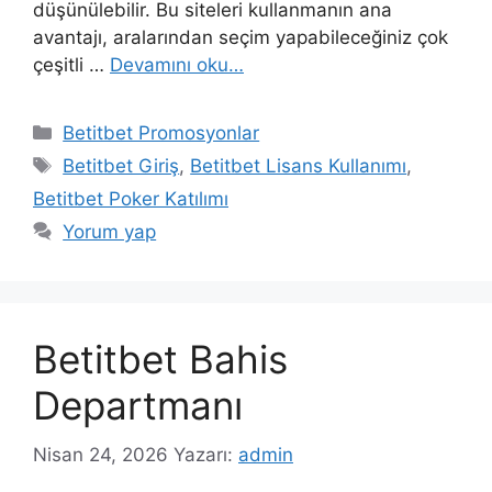
düşünülebilir. Bu siteleri kullanmanın ana
avantajı, aralarından seçim yapabileceğiniz çok
çeşitli …
Devamını oku…
Kategoriler
Betitbet Promosyonlar
Etiketler
Betitbet Giriş
,
Betitbet Lisans Kullanımı
,
Betitbet Poker Katılımı
Yorum yap
Betitbet Bahis
Departmanı
Nisan 24, 2026
Yazarı:
admin