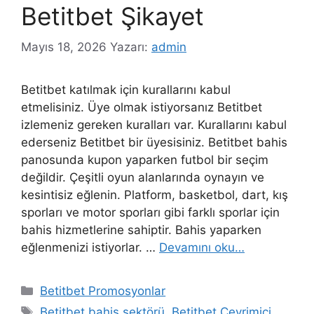
Betitbet Şikayet
Mayıs 18, 2026
Yazarı:
admin
Betitbet katılmak için kurallarını kabul
etmelisiniz. Üye olmak istiyorsanız Betitbet
izlemeniz gereken kuralları var. Kurallarını kabul
ederseniz Betitbet bir üyesisiniz. Betitbet bahis
panosunda kupon yaparken futbol bir seçim
değildir. Çeşitli oyun alanlarında oynayın ve
kesintisiz eğlenin. Platform, basketbol, dart, kış
sporları ve motor sporları gibi farklı sporlar için
bahis hizmetlerine sahiptir. Bahis yaparken
eğlenmenizi istiyorlar. …
Devamını oku…
Kategoriler
Betitbet Promosyonlar
Etiketler
Betitbet bahis sektörü
,
Betitbet Çevrimiçi