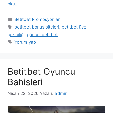
oku…
Kategoriler
Betitbet Promosyonlar
Etiketler
betitbet bonus siteleri
,
betitbet üye
çekiciliği
,
güncel betitbet
Yorum yap
Betitbet Oyuncu
Bahisleri
Nisan 22, 2026
Yazarı:
admin