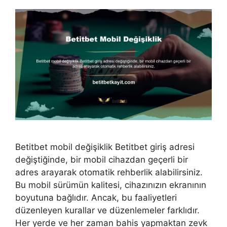
Betitbet mobil değişiklik Betitbet giriş adresi
değiştiğinde, bir mobil cihazdan geçerli bir
adres arayarak otomatik rehberlik alabilirsiniz.
Bu mobil sürümün kalitesi, cihazınızın ekranının
boyutuna bağlıdır. Ancak, bu faaliyetleri
düzenleyen kurallar ve düzenlemeler farklıdır.
Her yerde ve her zaman bahis yapmaktan zevk