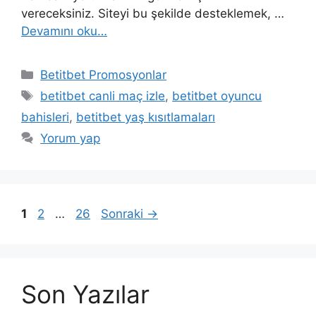
vereceksiniz. Siteyi bu şekilde desteklemek, …
Devamını oku…
Kategoriler
Betitbet Promosyonlar
Etiketler
betitbet canli maç izle
,
betitbet oyuncu
bahisleri
,
betitbet yaş kısıtlamaları
Yorum yap
Sayfa
Sayfa
Sayfa
1
2
…
26
Sonraki
→
Son Yazılar