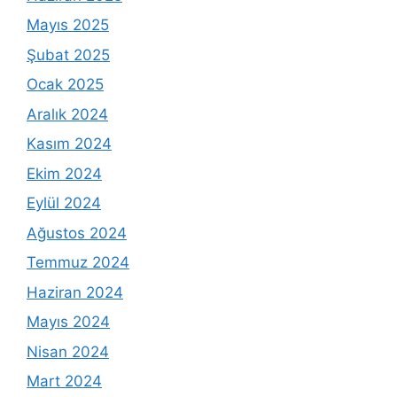
Mayıs 2025
Şubat 2025
Ocak 2025
Aralık 2024
Kasım 2024
Ekim 2024
Eylül 2024
Ağustos 2024
Temmuz 2024
Haziran 2024
Mayıs 2024
Nisan 2024
Mart 2024