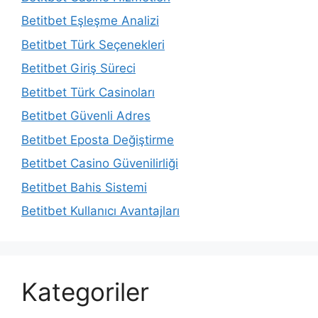
Betitbet Eşleşme Analizi
Betitbet Türk Seçenekleri
Betitbet Giriş Süreci
Betitbet Türk Casinoları
Betitbet Güvenli Adres
Betitbet Eposta Değiştirme
Betitbet Casino Güvenilirliği
Betitbet Bahis Sistemi
Betitbet Kullanıcı Avantajları
Kategoriler