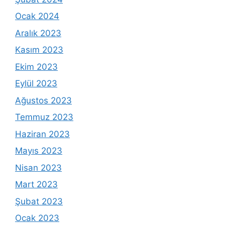
Ocak 2024
Aralık 2023
Kasım 2023
Ekim 2023
Eylül 2023
Ağustos 2023
Temmuz 2023
Haziran 2023
Mayıs 2023
Nisan 2023
Mart 2023
Şubat 2023
Ocak 2023