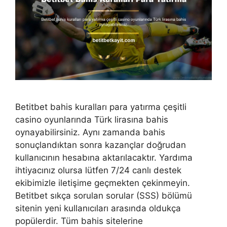
Betitbet bahis kuralları para yatırma çeşitli
casino oyunlarında Türk lirasına bahis
oynayabilirsiniz. Aynı zamanda bahis
sonuçlandıktan sonra kazançlar doğrudan
kullanıcının hesabına aktarılacaktır. Yardıma
ihtiyacınız olursa lütfen 7/24 canlı destek
ekibimizle iletişime geçmekten çekinmeyin.
Betitbet sıkça sorulan sorular (SSS) bölümü
sitenin yeni kullanıcıları arasında oldukça
popülerdir. Tüm bahis sitelerine