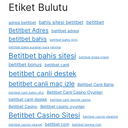
Etiket Bulutu
bahis sitesi betitbet
betitbet
adresi betitbet
Betitbet Adres
betitbet adresi
betitbet bahis
betitbet bahis giriş
betitbet bahis kuralları para yatırma
Betitbet bahis sitesi
betitbet bloke i̇şlemi
betitbet bonus
betitbet canli
betitbet canli destek
betitbet canli maç izle
Betitbet Canlı Bahis
Betitbet Canlı Casino Oyunları
betitbet canlı bahis ofisi
betitbet canlı destek
betitbet canlı destek casino
Betitbet Casino
Betitbet casino oyunları
Betitbet Casino Sitesi
betitbet casino yönetimi
betitbet com
betitbet casino şikayet
betitbet donma riski