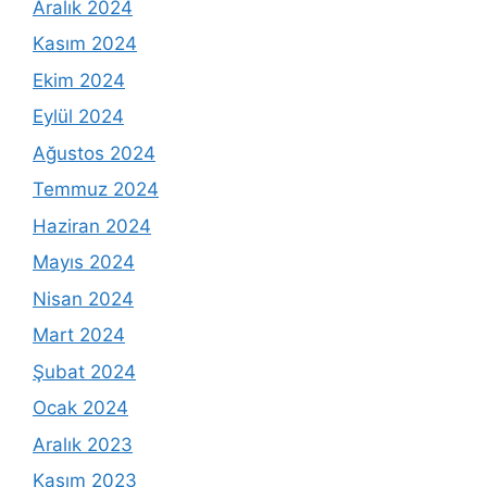
Aralık 2024
Kasım 2024
Ekim 2024
Eylül 2024
Ağustos 2024
Temmuz 2024
Haziran 2024
Mayıs 2024
Nisan 2024
Mart 2024
Şubat 2024
Ocak 2024
Aralık 2023
Kasım 2023