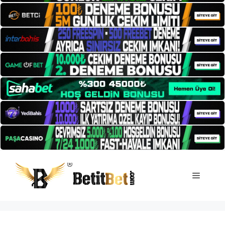
İçeriğe
atla
Menü