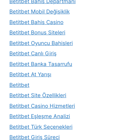
Betitbet Bahis Departmanı
Betitbet Mobil Değişiklik
Betitbet Bahis Casino
Betitbet Bonus Siteleri
Betitbet Oyuncu Bahisleri
Betitbet Canlı Giriş
Betitbet Banka Tasarrufu
Betitbet At Yarışı
Betitbet
Betitbet Site Özellikleri
Betitbet Casino Hizmetleri
Betitbet Eşleşme Analizi
Betitbet Türk Seçenekleri
Betitbet Giriş Süreci