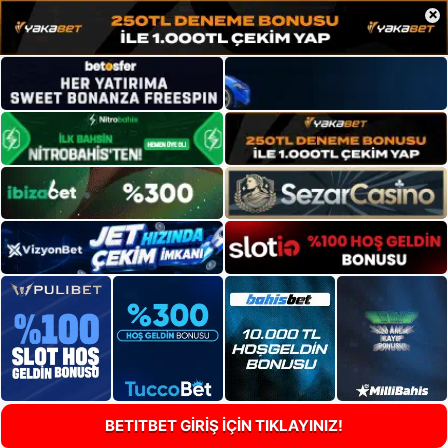
×
BETITBET GİRİŞ İÇİN TIKLAYINIZ!