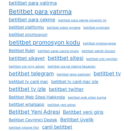
betitbet para yatirma
Betitbet para yatırma
betitbet para çekme
betitbet para çekme güvenilir mi
betitbet platformu
betitbet poker oynama
betitbet programı
betitbet promosyon
betitbet promosyon kodu
betitbet promosyonlar
Betitbet Rulet
betitbet sanal casino oyunu
betitbet sektör öncüsü
betitbet sitesi
betitbet sikayet
betitbet slot çeşitleri
betitbet son giriş adresi
betitbet sosyal medya hesapları
betitbet telegram
betitbet tv
betitbet tenis bahisleri
betitbet tv canli maç
betitbet tv canli maç izle
betitbet tv izle
betitbet twitter
Betitbet Web Sitesi Hakkında
betitbet web sitesi kurma
betitbet whatsapp
betitbet yeni adres
Betitbet Yeni Adresi
Betitbet yeni giriş
Betitbet üyelik
Betitbet Çevrimiçi Destek
canli betitbet
betitbet şikayet fikir