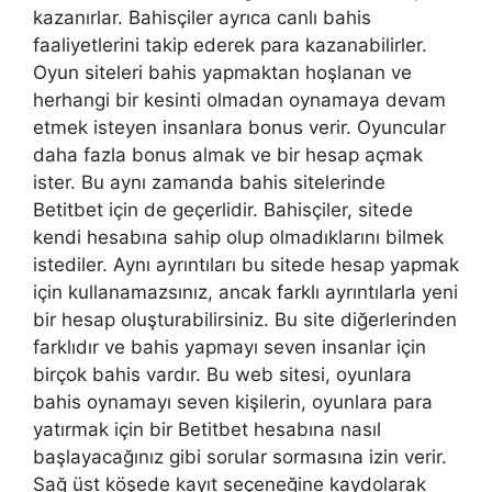
kazanırlar. Bahisçiler ayrıca canlı bahis
faaliyetlerini takip ederek para kazanabilirler.
Oyun siteleri bahis yapmaktan hoşlanan ve
herhangi bir kesinti olmadan oynamaya devam
etmek isteyen insanlara bonus verir. Oyuncular
daha fazla bonus almak ve bir hesap açmak
ister. Bu aynı zamanda bahis sitelerinde
Betitbet için de geçerlidir. Bahisçiler, sitede
kendi hesabına sahip olup olmadıklarını bilmek
istediler. Aynı ayrıntıları bu sitede hesap yapmak
için kullanamazsınız, ancak farklı ayrıntılarla yeni
bir hesap oluşturabilirsiniz. Bu site diğerlerinden
farklıdır ve bahis yapmayı seven insanlar için
birçok bahis vardır. Bu web sitesi, oyunlara
bahis oynamayı seven kişilerin, oyunlara para
yatırmak için bir Betitbet hesabına nasıl
başlayacağınız gibi sorular sormasına izin verir.
Sağ üst köşede kayıt seçeneğine kaydolarak