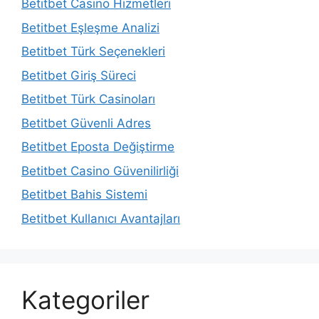
Betitbet Casino Hizmetleri
Betitbet Eşleşme Analizi
Betitbet Türk Seçenekleri
Betitbet Giriş Süreci
Betitbet Türk Casinoları
Betitbet Güvenli Adres
Betitbet Eposta Değiştirme
Betitbet Casino Güvenilirliği
Betitbet Bahis Sistemi
Betitbet Kullanıcı Avantajları
Kategoriler