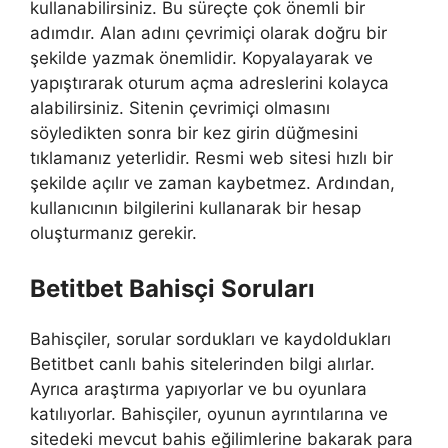
kullanabilirsiniz. Bu süreçte çok önemli bir
adımdır. Alan adını çevrimiçi olarak doğru bir
şekilde yazmak önemlidir. Kopyalayarak ve
yapıştırarak oturum açma adreslerini kolayca
alabilirsiniz. Sitenin çevrimiçi olmasını
söyledikten sonra bir kez girin düğmesini
tıklamanız yeterlidir. Resmi web sitesi hızlı bir
şekilde açılır ve zaman kaybetmez. Ardından,
kullanıcının bilgilerini kullanarak bir hesap
oluşturmanız gerekir.
Betitbet Bahisçi Soruları
Bahisçiler, sorular sordukları ve kaydoldukları
Betitbet canlı bahis sitelerinden bilgi alırlar.
Ayrıca araştırma yapıyorlar ve bu oyunlara
katılıyorlar. Bahisçiler, oyunun ayrıntılarına ve
sitedeki mevcut bahis eğilimlerine bakarak para