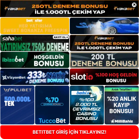
×
BETITBET GİRİŞ İÇİN TIKLAYINIZ!