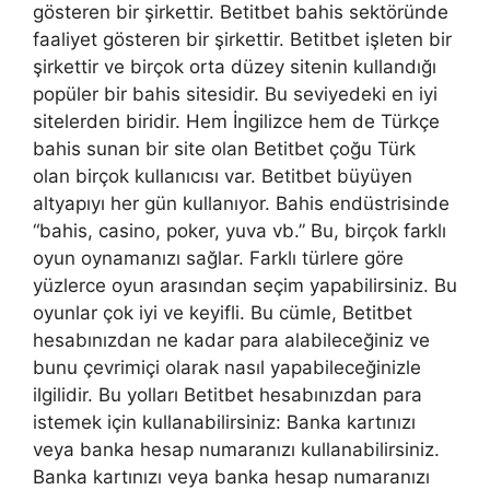
gösteren bir şirkettir. Betitbet bahis sektöründe
faaliyet gösteren bir şirkettir. Betitbet işleten bir
şirkettir ve birçok orta düzey sitenin kullandığı
popüler bir bahis sitesidir. Bu seviyedeki en iyi
sitelerden biridir. Hem İngilizce hem de Türkçe
bahis sunan bir site olan Betitbet çoğu Türk
olan birçok kullanıcısı var. Betitbet büyüyen
altyapıyı her gün kullanıyor. Bahis endüstrisinde
“bahis, casino, poker, yuva vb.” Bu, birçok farklı
oyun oynamanızı sağlar. Farklı türlere göre
yüzlerce oyun arasından seçim yapabilirsiniz. Bu
oyunlar çok iyi ve keyifli. Bu cümle, Betitbet
hesabınızdan ne kadar para alabileceğiniz ve
bunu çevrimiçi olarak nasıl yapabileceğinizle
ilgilidir. Bu yolları Betitbet hesabınızdan para
istemek için kullanabilirsiniz: Banka kartınızı
veya banka hesap numaranızı kullanabilirsiniz.
Banka kartınızı veya banka hesap numaranızı