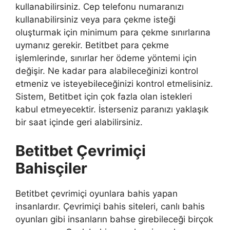
kullanabilirsiniz. Cep telefonu numaranızı
kullanabilirsiniz veya para çekme isteği
oluşturmak için minimum para çekme sınırlarına
uymanız gerekir. Betitbet para çekme
işlemlerinde, sınırlar her ödeme yöntemi için
değişir. Ne kadar para alabileceğinizi kontrol
etmeniz ve isteyebileceğinizi kontrol etmelisiniz.
Sistem, Betitbet için çok fazla olan istekleri
kabul etmeyecektir. İsterseniz paranızı yaklaşık
bir saat içinde geri alabilirsiniz.
Betitbet Çevrimiçi
Bahisçiler
Betitbet çevrimiçi oyunlara bahis yapan
insanlardır. Çevrimiçi bahis siteleri, canlı bahis
oyunları gibi insanların bahse girebileceği birçok