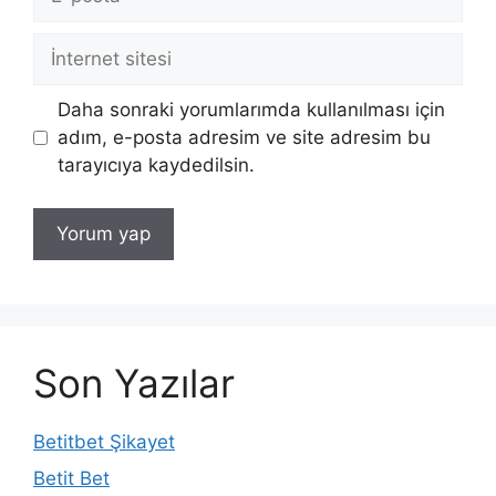
posta
İnternet
sitesi
Daha sonraki yorumlarımda kullanılması için
adım, e-posta adresim ve site adresim bu
tarayıcıya kaydedilsin.
Son Yazılar
Betitbet Şikayet
Betit Bet