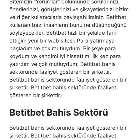
Sitemizin “Yorumlar” bölümünde sorularınızı,
önerilerinizi, görüşlerinizi ve şikayetlerinizi bizim
ve diğer kullanıcılarla paylaşabilirsiniz. Betitbet
kullanan bazı insanların bunu ne düşündüğünü
söyleyecekler. Betitbet hızlı bir şekilde fark
ettiğim yeni bir web sitesi. Para yatırmaya
başladım ve çok mutluydum. Bir şeye para
koydum ve kendimi iyi hissettim. İlk kez para
yatırdım ve çok mutluydum. Betitbet bahis
sektöründe faaliyet gösteren bir şirkettir.
Betitbet bahis sektöründe faaliyet gösteren bir
şirkettir. Betitbet bahis sektöründe faaliyet
gösteren bir şirkettir.
Betitbet Bahis Sektörü
Betitbet bahis sektöründe faaliyet gösteren bir
şirkettir. Betitbet bahis sektöründe faaliyet