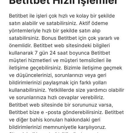
Betitbet ile işleri çok hızlı ve kolay bir şekilde
satın alabilir ve satabilirsiniz. Aktif ödeme
yöntemleriyle hızlı bir şekilde satın alıp
satabilirsiniz. Bonus Betitbet için çok yararlı ve
önemlidir. Betitbet web sitesindeki bilgileri
kullanarak 7 gün 24 saat boyunca Betitbet
müşteri hizmetleri ve müşteri temsilcileri ile
iletişime geçebilirsiniz. Bizimle iletişime geçmek
ve düşüncelerinizi, sorunlarınızı veya geri
bildirimlerinizi paylaşmak için farklı yolları
kullanabilirsiniz. Yetkililerde size yardımcı olabilir
ve sorunlarınıza hızlı cevaplar verebiliriz.
Betitbet web sitesinde bir sorununuz varsa,
Betitbet bize e -posta gönderebilirsiniz. Betitbet
ve diğer bahis konuları hakkındaki geri
bildirimlerinizi memnuniyetle karşılıyoruz.