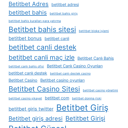
Betitbet Adres
betitbet adresi
betitbet bahis
betitbet bahis giriş
betitbet bahis kuralları para yatırma
Betitbet bahis sitesi
betitbet bloke i̇şlemi
betitbet bonus
betitbet canli
betitbet canli destek
betitbet canli maç izle
Betitbet Canlı Bahis
Betitbet Canlı Casino Oyunları
betitbet canlı bahis ofisi
betitbet canlı destek
betitbet canlı destek casino
Betitbet Casino
Betitbet casino oyunları
Betitbet Casino Sitesi
betitbet casino yönetimi
betitbet com
betitbet casino şikayet
betitbet donma riski
Betitbet Giriş
betitbet giris twitter
Betitbet Girişi
Betitbet giriş adresi