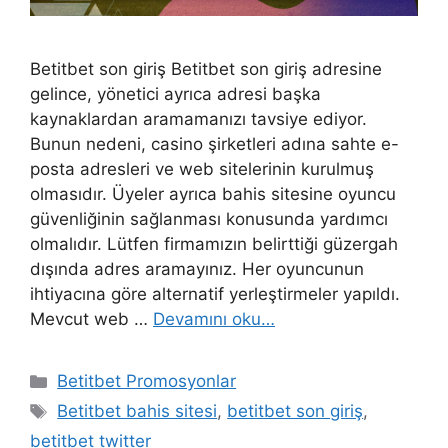
Betitbet son giriş Betitbet son giriş adresine
gelince, yönetici ayrıca adresi başka
kaynaklardan aramamanızı tavsiye ediyor.
Bunun nedeni, casino şirketleri adına sahte e-
posta adresleri ve web sitelerinin kurulmuş
olmasıdır. Üyeler ayrıca bahis sitesine oyuncu
güvenliğinin sağlanması konusunda yardımcı
olmalıdır. Lütfen firmamızın belirttiği güzergah
dışında adres aramayınız. Her oyuncunun
ihtiyacına göre alternatif yerleştirmeler yapıldı.
Mevcut web …
Devamını oku…
Kategoriler
Betitbet Promosyonlar
Etiketler
Betitbet bahis sitesi
,
betitbet son giriş
,
betitbet twitter