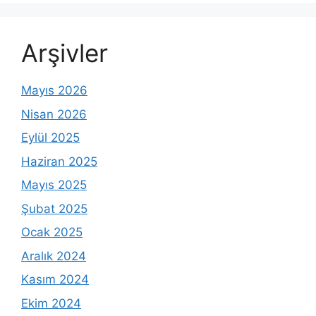
Arşivler
Mayıs 2026
Nisan 2026
Eylül 2025
Haziran 2025
Mayıs 2025
Şubat 2025
Ocak 2025
Aralık 2024
Kasım 2024
Ekim 2024