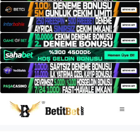
İçeriğe
atla
Menü