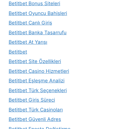
Betitbet Bonus Siteleri
Betitbet Oyuncu Bahisleri
Betitbet Canlı Giriş
Betitbet Banka Tasarrufu
Betitbet At Yarışı
Betitbet
Betitbet Site Özellikleri
Betitbet Casino Hizmetleri
Betitbet Eşleşme Analizi
Betitbet Türk Seçenekleri
Betitbet Giriş Süreci
Betitbet Türk Casinoları
Betitbet Güvenli Adres
Betitbet Eposta Değiştirme