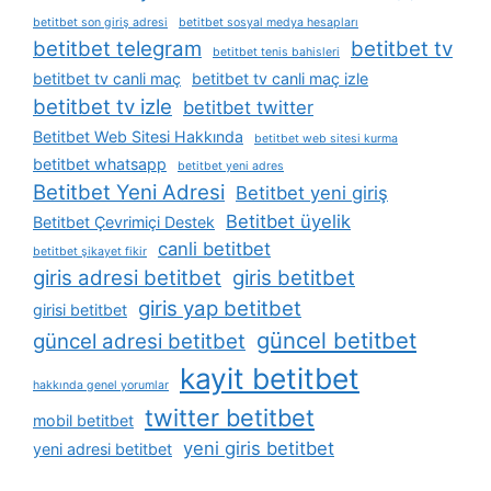
betitbet son giriş adresi
betitbet sosyal medya hesapları
betitbet telegram
betitbet tv
betitbet tenis bahisleri
betitbet tv canli maç
betitbet tv canli maç izle
betitbet tv izle
betitbet twitter
Betitbet Web Sitesi Hakkında
betitbet web sitesi kurma
betitbet whatsapp
betitbet yeni adres
Betitbet Yeni Adresi
Betitbet yeni giriş
Betitbet üyelik
Betitbet Çevrimiçi Destek
canli betitbet
betitbet şikayet fikir
giris adresi betitbet
giris betitbet
giris yap betitbet
girisi betitbet
güncel betitbet
güncel adresi betitbet
kayit betitbet
hakkında genel yorumlar
twitter betitbet
mobil betitbet
yeni giris betitbet
yeni adresi betitbet