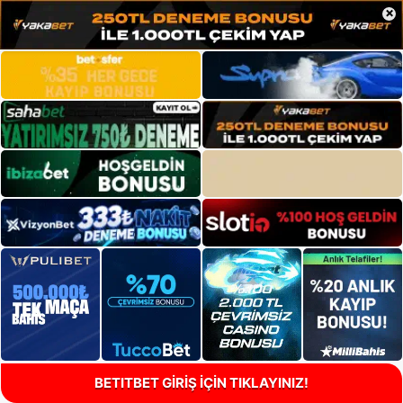
×
BETITBET GİRİŞ İÇİN TIKLAYINIZ!