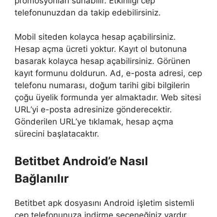
promosyonları sunabilir. Etkinliği cep
telefonunuzdan da takip edebilirsiniz.
Mobil siteden kolayca hesap açabilirsiniz.
Hesap açma ücreti yoktur. Kayıt ol butonuna
basarak kolayca hesap açabilirsiniz. Görünen
kayıt formunu doldurun. Ad, e-posta adresi, cep
telefonu numarası, doğum tarihi gibi bilgilerin
çoğu üyelik formunda yer almaktadır. Web sitesi
URL’yi e-posta adresinize gönderecektir.
Gönderilen URL’ye tıklamak, hesap açma
sürecini başlatacaktır.
Betitbet Android’e Nasıl
Bağlanılır
Betitbet apk dosyasını Android işletim sistemli
cep telefonunuza indirme seçeneğiniz vardır.