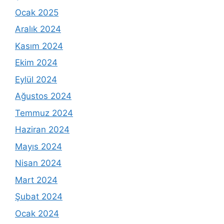
Ocak 2025
Aralık 2024
Kasım 2024
Ekim 2024
Eylül 2024
Ağustos 2024
Temmuz 2024
Haziran 2024
Mayıs 2024
Nisan 2024
Mart 2024
Şubat 2024
Ocak 2024