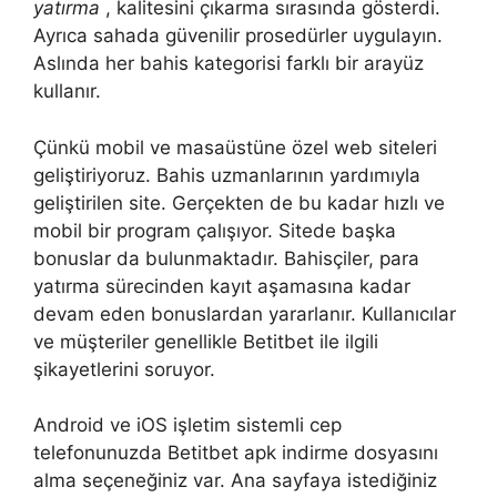
yatırma
, kalitesini çıkarma sırasında gösterdi.
Ayrıca sahada güvenilir prosedürler uygulayın.
Aslında her bahis kategorisi farklı bir arayüz
kullanır.
Çünkü mobil ve masaüstüne özel web siteleri
geliştiriyoruz. Bahis uzmanlarının yardımıyla
geliştirilen site. Gerçekten de bu kadar hızlı ve
mobil bir program çalışıyor. Sitede başka
bonuslar da bulunmaktadır. Bahisçiler, para
yatırma sürecinden kayıt aşamasına kadar
devam eden bonuslardan yararlanır. Kullanıcılar
ve müşteriler genellikle Betitbet ile ilgili
şikayetlerini soruyor.
Android ve iOS işletim sistemli cep
telefonunuzda Betitbet apk indirme dosyasını
alma seçeneğiniz var. Ana sayfaya istediğiniz