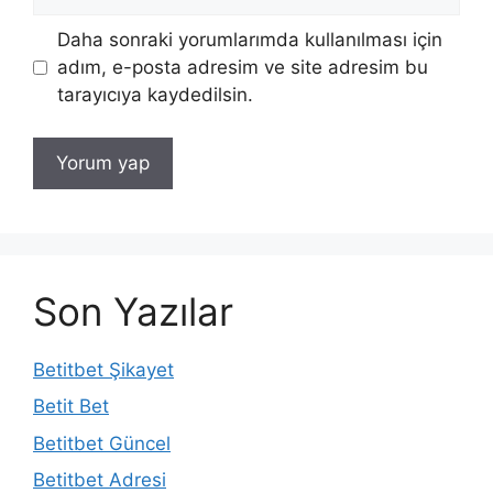
sitesi
Daha sonraki yorumlarımda kullanılması için
adım, e-posta adresim ve site adresim bu
tarayıcıya kaydedilsin.
Son Yazılar
Betitbet Şikayet
Betit Bet
Betitbet Güncel
Betitbet Adresi