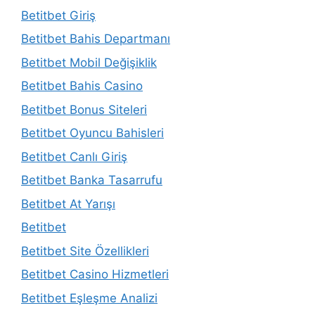
Betitbet Giriş
Betitbet Bahis Departmanı
Betitbet Mobil Değişiklik
Betitbet Bahis Casino
Betitbet Bonus Siteleri
Betitbet Oyuncu Bahisleri
Betitbet Canlı Giriş
Betitbet Banka Tasarrufu
Betitbet At Yarışı
Betitbet
Betitbet Site Özellikleri
Betitbet Casino Hizmetleri
Betitbet Eşleşme Analizi