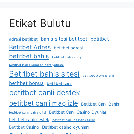
Etiket Bulutu
bahis sitesi betitbet
betitbet
adresi betitbet
Betitbet Adres
betitbet adresi
betitbet bahis
betitbet bahis giriş
betitbet bahis kuralları para yatırma
Betitbet bahis sitesi
betitbet bloke i̇şlemi
betitbet bonus
betitbet canli
betitbet canli destek
betitbet canli maç izle
Betitbet Canlı Bahis
Betitbet Canlı Casino Oyunları
betitbet canlı bahis ofisi
betitbet canlı destek
betitbet canlı destek casino
Betitbet Casino
Betitbet casino oyunları