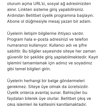
oturum açma URL’si, sosyal ağ adresinizden
alınır. Linkten sisteme giriş yapabilirsiniz.
Ardından Betitbet üyelik programına başlayın.
Abone ol düğmesiyle mesaj yazan bir adam.
Üyelerin iletişim bilgilerine ihtiyacı vardır.
Program hala e-posta adresinizi ve telefon
numaranızı kullanıyor. Kullanıcı adı ve şifre
sabittir. Bu bilgiler sayesinde siteye her zaman
güvenilir bir şekilde giriş yapılabilmektedir. Kayıt
işlemini tamamlamak için adınız ve soyadınız
gibi temel bilgileri girin.
Üyelerin herhangi bir belge göndermeleri
gerekmez. Siteye üye olmak da ücretsizdir.
Üyelik onlarca avantaj sunar. Bahisçiler bu
faydaları bilerek üye olurlar. Betitbet çıkış ve
çıkış işlemleri ile kalitesini kanıtlamaktadır.