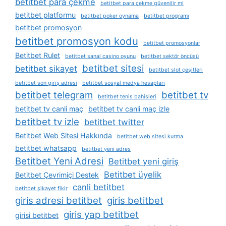
betitbet para çekme
betitbet para çekme güvenilir mi
betitbet platformu
betitbet poker oynama
betitbet programı
betitbet promosyon
betitbet promosyon kodu
betitbet promosyonlar
Betitbet Rulet
betitbet sanal casino oyunu
betitbet sektör öncüsü
betitbet sitesi
betitbet sikayet
betitbet slot çeşitleri
betitbet son giriş adresi
betitbet sosyal medya hesapları
betitbet telegram
betitbet tv
betitbet tenis bahisleri
betitbet tv canli maç
betitbet tv canli maç izle
betitbet tv izle
betitbet twitter
Betitbet Web Sitesi Hakkında
betitbet web sitesi kurma
betitbet whatsapp
betitbet yeni adres
Betitbet Yeni Adresi
Betitbet yeni giriş
Betitbet üyelik
Betitbet Çevrimiçi Destek
canli betitbet
betitbet şikayet fikir
giris adresi betitbet
giris betitbet
giris yap betitbet
girisi betitbet