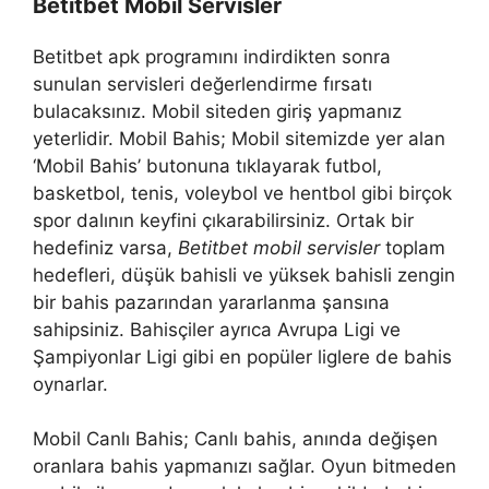
Betitbet Mobil Servisler
Betitbet apk programını indirdikten sonra
sunulan servisleri değerlendirme fırsatı
bulacaksınız. Mobil siteden giriş yapmanız
yeterlidir. Mobil Bahis; Mobil sitemizde yer alan
‘Mobil Bahis’ butonuna tıklayarak futbol, ​​
basketbol, ​​tenis, voleybol ve hentbol gibi birçok
spor dalının keyfini çıkarabilirsiniz. Ortak bir
hedefiniz varsa,
Betitbet mobil servisler
toplam
hedefleri, düşük bahisli ve yüksek bahisli zengin
bir bahis pazarından yararlanma şansına
sahipsiniz. Bahisçiler ayrıca Avrupa Ligi ve
Şampiyonlar Ligi gibi en popüler liglere de bahis
oynarlar.
Mobil Canlı Bahis; Canlı bahis, anında değişen
oranlara bahis yapmanızı sağlar. Oyun bitmeden