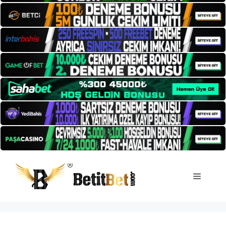
İçeriğe
atla
Menü