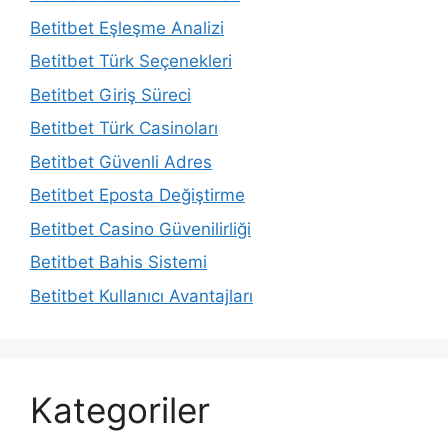
Betitbet Eşleşme Analizi
Betitbet Türk Seçenekleri
Betitbet Giriş Süreci
Betitbet Türk Casinoları
Betitbet Güvenli Adres
Betitbet Eposta Değiştirme
Betitbet Casino Güvenilirliği
Betitbet Bahis Sistemi
Betitbet Kullanıcı Avantajları
Kategoriler