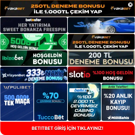
×
BETITBET GİRİŞ İÇİN TIKLAYINIZ!