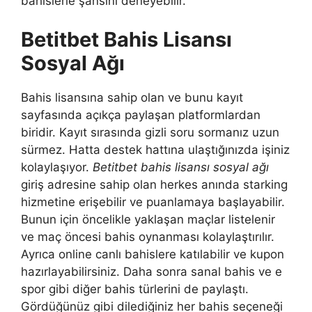
bahislerle şansını deneyebilir.
Betitbet Bahis Lisansı
Sosyal Ağı
Bahis lisansına sahip olan ve bunu kayıt
sayfasında açıkça paylaşan platformlardan
biridir. Kayıt sırasında gizli soru sormanız uzun
sürmez. Hatta destek hattına ulaştığınızda işiniz
kolaylaşıyor.
Betitbet bahis lisansı sosyal ağı
giriş adresine sahip olan herkes anında starking
hizmetine erişebilir ve puanlamaya başlayabilir.
Bunun için öncelikle yaklaşan maçlar listelenir
ve maç öncesi bahis oynanması kolaylaştırılır.
Ayrıca online canlı bahislere katılabilir ve kupon
hazırlayabilirsiniz. Daha sonra sanal bahis ve e
spor gibi diğer bahis türlerini de paylaştı.
Gördüğünüz gibi dilediğiniz her bahis seçeneği