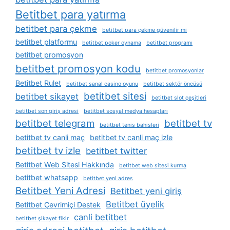
Betitbet para yatırma
betitbet para çekme
betitbet para çekme güvenilir mi
betitbet platformu
betitbet poker oynama
betitbet programı
betitbet promosyon
betitbet promosyon kodu
betitbet promosyonlar
Betitbet Rulet
betitbet sanal casino oyunu
betitbet sektör öncüsü
betitbet sitesi
betitbet sikayet
betitbet slot çeşitleri
betitbet son giriş adresi
betitbet sosyal medya hesapları
betitbet telegram
betitbet tv
betitbet tenis bahisleri
betitbet tv canli maç
betitbet tv canli maç izle
betitbet tv izle
betitbet twitter
Betitbet Web Sitesi Hakkında
betitbet web sitesi kurma
betitbet whatsapp
betitbet yeni adres
Betitbet Yeni Adresi
Betitbet yeni giriş
Betitbet üyelik
Betitbet Çevrimiçi Destek
canli betitbet
betitbet şikayet fikir