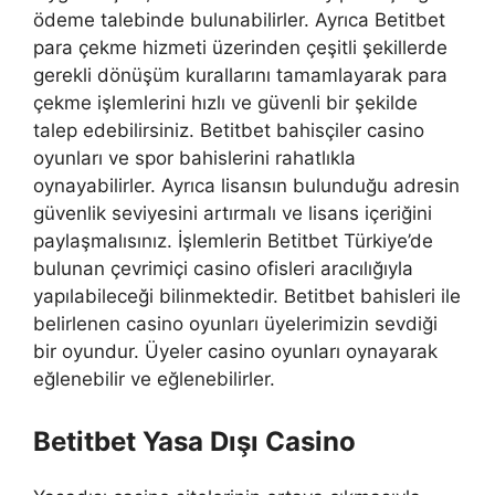
ödeme talebinde bulunabilirler. Ayrıca Betitbet
para çekme hizmeti üzerinden çeşitli şekillerde
gerekli dönüşüm kurallarını tamamlayarak para
çekme işlemlerini hızlı ve güvenli bir şekilde
talep edebilirsiniz. Betitbet bahisçiler casino
oyunları ve spor bahislerini rahatlıkla
oynayabilirler. Ayrıca lisansın bulunduğu adresin
güvenlik seviyesini artırmalı ve lisans içeriğini
paylaşmalısınız. İşlemlerin Betitbet Türkiye’de
bulunan çevrimiçi casino ofisleri aracılığıyla
yapılabileceği bilinmektedir. Betitbet bahisleri ile
belirlenen casino oyunları üyelerimizin sevdiği
bir oyundur. Üyeler casino oyunları oynayarak
eğlenebilir ve eğlenebilirler.
Betitbet Yasa Dışı Casino