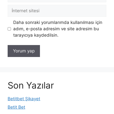
İnternet
sitesi
Daha sonraki yorumlarımda kullanılması için
adım, e-posta adresim ve site adresim bu
tarayıcıya kaydedilsin.
Son Yazılar
Betitbet Şikayet
Betit Bet