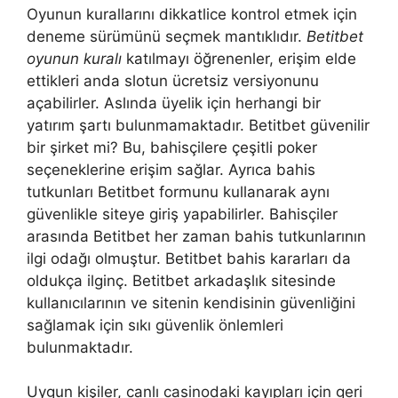
Oyunun kurallarını dikkatlice kontrol etmek için
deneme sürümünü seçmek mantıklıdır.
Betitbet
oyunun kuralı
katılmayı öğrenenler, erişim elde
ettikleri anda slotun ücretsiz versiyonunu
açabilirler. Aslında üyelik için herhangi bir
yatırım şartı bulunmamaktadır. Betitbet güvenilir
bir şirket mi? Bu, bahisçilere çeşitli poker
seçeneklerine erişim sağlar. Ayrıca bahis
tutkunları Betitbet formunu kullanarak aynı
güvenlikle siteye giriş yapabilirler. Bahisçiler
arasında Betitbet her zaman bahis tutkunlarının
ilgi odağı olmuştur. Betitbet bahis kararları da
oldukça ilginç. Betitbet arkadaşlık sitesinde
kullanıcılarının ve sitenin kendisinin güvenliğini
sağlamak için sıkı güvenlik önlemleri
bulunmaktadır.
Uygun kişiler, canlı casinodaki kayıpları için geri