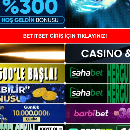
BETITBET GİRİŞ İÇİN TIKLAYINIZ!