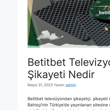
Betitbet Televiz
Şikayeti Nedir
Mayıs 31, 2023
Yazarı:
admin
Betitbet televizyondan şikayetçi. şikayeti 
Bahisçi’nin Türkiye’de yayınlanan sitesine ç