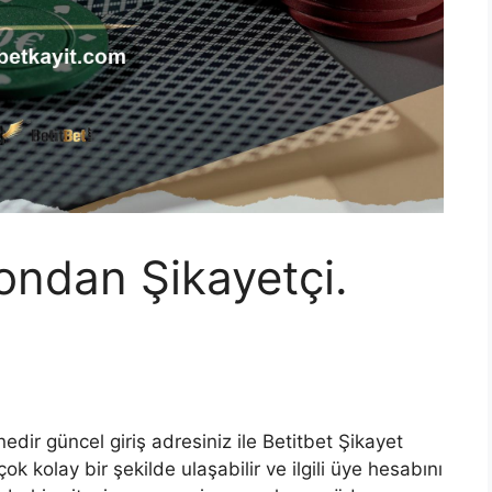
yondan Şikayetçi.
nedir güncel giriş adresiniz ile Betitbet Şikayet
ok kolay bir şekilde ulaşabilir ve ilgili üye hesabını