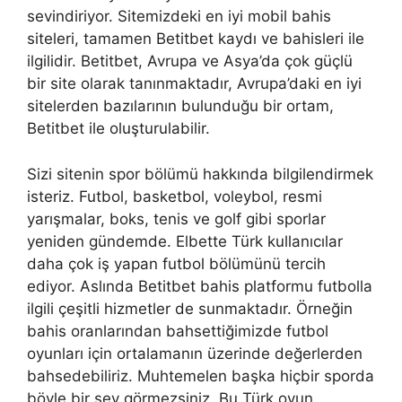
sevindiriyor. Sitemizdeki en iyi mobil bahis
siteleri, tamamen Betitbet kaydı ve bahisleri ile
ilgilidir. Betitbet, Avrupa ve Asya’da çok güçlü
bir site olarak tanınmaktadır, Avrupa’daki en iyi
sitelerden bazılarının bulunduğu bir ortam,
Betitbet ile oluşturulabilir.
Sizi sitenin spor bölümü hakkında bilgilendirmek
isteriz. Futbol, ​​basketbol, ​​voleybol, resmi
yarışmalar, boks, tenis ve golf gibi sporlar
yeniden gündemde. Elbette Türk kullanıcılar
daha çok iş yapan futbol bölümünü tercih
ediyor. Aslında Betitbet bahis platformu futbolla
ilgili çeşitli hizmetler de sunmaktadır. Örneğin
bahis oranlarından bahsettiğimizde futbol
oyunları için ortalamanın üzerinde değerlerden
bahsedebiliriz. Muhtemelen başka hiçbir sporda
böyle bir şey görmezsiniz. Bu Türk oyun