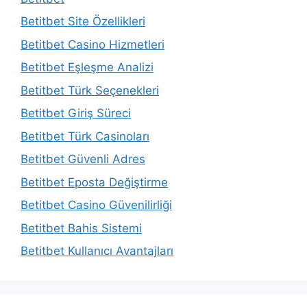
Betitbet Site Özellikleri
Betitbet Casino Hizmetleri
Betitbet Eşleşme Analizi
Betitbet Türk Seçenekleri
Betitbet Giriş Süreci
Betitbet Türk Casinoları
Betitbet Güvenli Adres
Betitbet Eposta Değiştirme
Betitbet Casino Güvenilirliği
Betitbet Bahis Sistemi
Betitbet Kullanıcı Avantajları