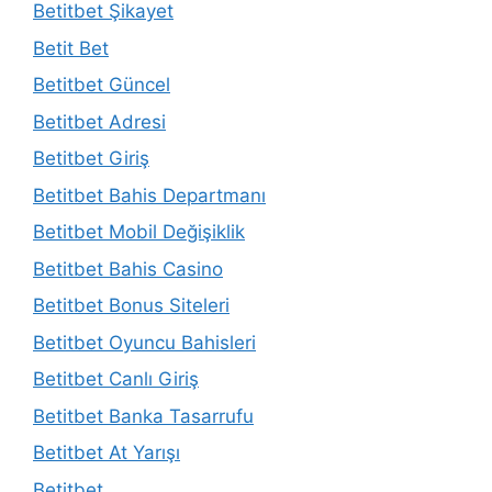
Betitbet Şikayet
Betit Bet
Betitbet Güncel
Betitbet Adresi
Betitbet Giriş
Betitbet Bahis Departmanı
Betitbet Mobil Değişiklik
Betitbet Bahis Casino
Betitbet Bonus Siteleri
Betitbet Oyuncu Bahisleri
Betitbet Canlı Giriş
Betitbet Banka Tasarrufu
Betitbet At Yarışı
Betitbet