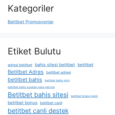
Kategoriler
Betitbet Promosyonlar
Etiket Bulutu
bahis sitesi betitbet
betitbet
adresi betitbet
Betitbet Adres
betitbet adresi
betitbet bahis
betitbet bahis giriş
betitbet bahis kuralları para yatırma
Betitbet bahis sitesi
betitbet bloke i̇şlemi
betitbet bonus
betitbet canli
betitbet canli destek