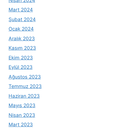
Nisan 2024
Mart 2024
Şubat 2024
Ocak 2024
Aralık 2023
Kasım 2023
Ekim 2023
Eylül 2023
Ağustos 2023
Temmuz 2023
Haziran 2023
Mayıs 2023
Nisan 2023
Mart 2023