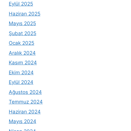
Eylül 2025
Haziran 2025
Mayıs 2025
Şubat 2025
Ocak 2025
Aralık 2024
Kasım 2024
Ekim 2024
Eylül 2024
Ağustos 2024
Temmuz 2024
Haziran 2024
Mayıs 2024