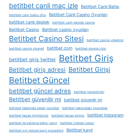
betitbet canli maç izle
Betitbet Canlı Bahis
Betitbet Canlı Casino Oyunları
betitbet canlı bahis ofisi
betitbet canlı destek
betitbet canlı destek casino
Betitbet Casino
Betitbet casino oyunları
Betitbet Casino Sitesi
betitbet casino yönetimi
betitbet com
betitbet casino şikayet
betitbet donma riski
Betitbet Giriş
betitbet giris twitter
Betitbet Girişi
Betitbet giriş adresi
Betitbet Güncel
betitbet güncel adres
betitbet güvenilirdir
Betitbet güvenilir mi
betitbet güvenlir mi
betitbet hakkında genel yorumlar
betitbet hakkındaki şikayetler
betitbet instagram
betitbet hesap bilgileriniz
betitbet hesap bilgisi
betitbet i̇le kaliteye bahis yapın
betitbet i̇stenen sonuç
Betitbet kayıt
betitbet i̇çin güncel kayıt prosedürü