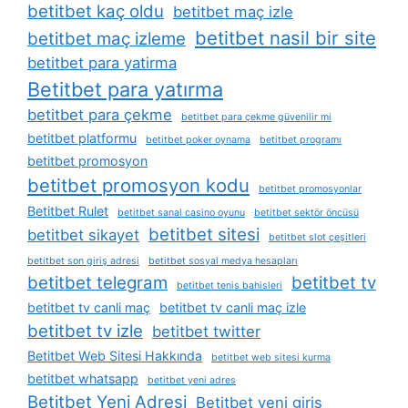
betitbet kaç oldu
betitbet maç izle
betitbet nasil bir site
betitbet maç izleme
betitbet para yatirma
Betitbet para yatırma
betitbet para çekme
betitbet para çekme güvenilir mi
betitbet platformu
betitbet poker oynama
betitbet programı
betitbet promosyon
betitbet promosyon kodu
betitbet promosyonlar
Betitbet Rulet
betitbet sanal casino oyunu
betitbet sektör öncüsü
betitbet sitesi
betitbet sikayet
betitbet slot çeşitleri
betitbet son giriş adresi
betitbet sosyal medya hesapları
betitbet telegram
betitbet tv
betitbet tenis bahisleri
betitbet tv canli maç
betitbet tv canli maç izle
betitbet tv izle
betitbet twitter
Betitbet Web Sitesi Hakkında
betitbet web sitesi kurma
betitbet whatsapp
betitbet yeni adres
Betitbet Yeni Adresi
Betitbet yeni giriş