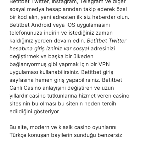
Betitbet Twitter, Instagram, Telegram ve diğer
sosyal medya hesaplarından takip ederek özel
bir kod alın, yeni adresten ilk siz haberdar olun.
Betitbet Android veya iOS uygulamasını
telefonunuza indirin ve istediğiniz zaman
kaldığınız yerden devam edin.
Betitbet Twitter
hesabına giriş izniniz var sosyal
adresinizi
değiştirmek ve başka bir ülkeden
bağlanıyormuş gibi yapmak için bir VPN
uygulaması kullanabilirsiniz. Betitbet giriş
sayfasına hemen giriş yapabilirsiniz. Betitbet
Canlı Casino anlayışını değiştiren ve uzun
yıllardır casino tutkunlarına hizmet veren casino
sitesinin bu olması bu sitenin neden tercih
edildiğini gösteriyor.
Bu site, modern ve klasik casino oyunlarını
Türkçe konuşan bayilerin sunduğu benzersiz