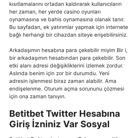
kısıtlamalarını ortadan kaldırarak kullanıcıların
her zaman, her yerde casino oyunları
oynamasına ve bahis oynamasına olanak tanır.
Bu sayfadan, ek yatırımlar yapmak için internete
bağlı herhangi bir cihazdan siteye erişebilirsiniz.
Arkadaşımın hesabına para çekebilir miyim Bir i,
bir arkadaşımın hesabından para çekebilir. Son
etki alanı adresi değişikliklerini izlemek zordur.
Aslında benim için zor bir durumdu. Yeni
adresin işlenmesi biraz zaman alabilir. Ama
endişelenme. Oturum açma sorununu çözmesi
için ona zaman tanıyın.
Betitbet Twitter Hesabına
Giriş İzniniz Var Sosyal