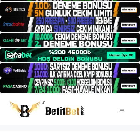
İçeriğe
atla
Menü