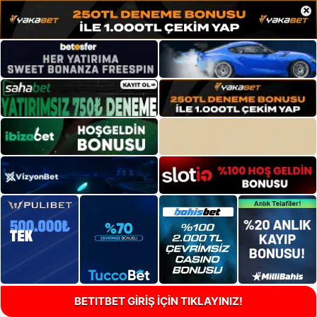
×
BETITBET GİRİŞ İÇİN TIKLAYINIZ!