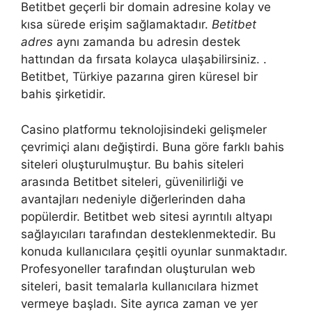
Betitbet geçerli bir domain adresine kolay ve
kısa sürede erişim sağlamaktadır.
Betitbet
adres
a
ynı zamanda bu adresin destek
hattından da fırsata kolayca ulaşabilirsiniz. .
Betitbet, Türkiye pazarına giren küresel bir
bahis şirketidir.
Casino platformu teknolojisindeki gelişmeler
çevrimiçi alanı değiştirdi. Buna göre farklı bahis
siteleri oluşturulmuştur. Bu bahis siteleri
arasında Betitbet siteleri, güvenilirliği ve
avantajları nedeniyle diğerlerinden daha
popülerdir. Betitbet web sitesi ayrıntılı altyapı
sağlayıcıları tarafından desteklenmektedir. Bu
konuda kullanıcılara çeşitli oyunlar sunmaktadır.
Profesyoneller tarafından oluşturulan web
siteleri, basit temalarla kullanıcılara hizmet
vermeye başladı. Site ayrıca zaman ve yer