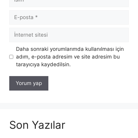
E-
posta
İnternet
sitesi
Daha sonraki yorumlarımda kullanılması için
adım, e-posta adresim ve site adresim bu
tarayıcıya kaydedilsin.
Son Yazılar