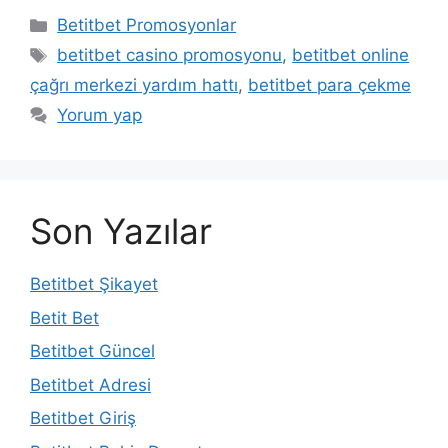
Kategoriler
Betitbet Promosyonlar
Etiketler
betitbet casino promosyonu
,
betitbet online
çağrı merkezi yardım hattı
,
betitbet para çekme
Yorum yap
Son Yazılar
Betitbet Şikayet
Betit Bet
Betitbet Güncel
Betitbet Adresi
Betitbet Giriş