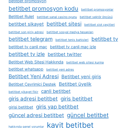
betitbet promosyon
betitbet promosyon kodu
betitbet promosyonlar
Betitbet Rulet
betitbet sanal casino oyunu
betitbet sektör öncüsü
betitbet sitesi
betitbet sikayet
betitbet slot çeşitleri
betitbet son giriş adresi
betitbet sosyal medya hesapları
betitbet telegram
betitbet tv
betitbet tenis bahisleri
betitbet tv canli maç
betitbet tv canli maç izle
betitbet tv izle
betitbet twitter
Betitbet Web Sitesi Hakkında
betitbet web sitesi kurma
betitbet whatsapp
betitbet yeni adres
Betitbet Yeni Adresi
Betitbet yeni giriş
Betitbet üyelik
Betitbet Çevrimiçi Destek
canli betitbet
betitbet şikayet fikir
giris adresi betitbet
giris betitbet
giris yap betitbet
girisi betitbet
güncel betitbet
güncel adresi betitbet
kayit betitbet
hakkında genel yorumlar