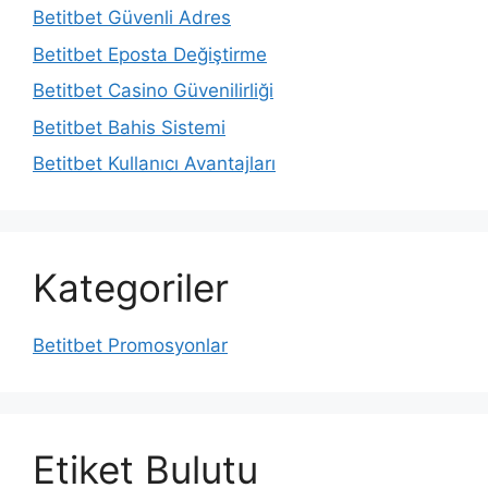
Betitbet Güvenli Adres
Betitbet Eposta Değiştirme
Betitbet Casino Güvenilirliği
Betitbet Bahis Sistemi
Betitbet Kullanıcı Avantajları
Kategoriler
Betitbet Promosyonlar
Etiket Bulutu