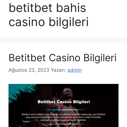
betitbet bahis
casino bilgileri
Betitbet Casino Bilgileri
Ağustos 23, 2023
Yazarı:
admin