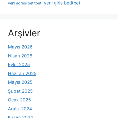
yeni giris betitbet
yeni adresi betitbet
Arşivler
Mayıs 2026
Nisan 2026
Eylül 2025
Haziran 2025
Mayıs 2025
Şubat 2025
Ocak 2025
Aralık 2024
Kasım 2024