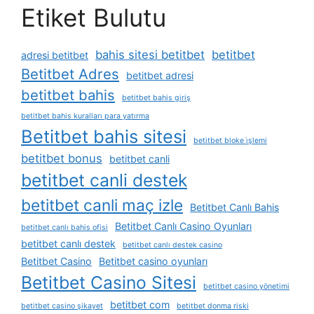
Etiket Bulutu
bahis sitesi betitbet
betitbet
adresi betitbet
Betitbet Adres
betitbet adresi
betitbet bahis
betitbet bahis giriş
betitbet bahis kuralları para yatırma
Betitbet bahis sitesi
betitbet bloke i̇şlemi
betitbet bonus
betitbet canli
betitbet canli destek
betitbet canli maç izle
Betitbet Canlı Bahis
Betitbet Canlı Casino Oyunları
betitbet canlı bahis ofisi
betitbet canlı destek
betitbet canlı destek casino
Betitbet Casino
Betitbet casino oyunları
Betitbet Casino Sitesi
betitbet casino yönetimi
betitbet com
betitbet casino şikayet
betitbet donma riski