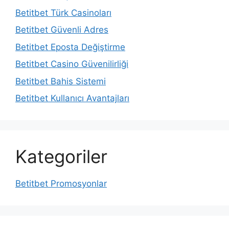
Betitbet Türk Casinoları
Betitbet Güvenli Adres
Betitbet Eposta Değiştirme
Betitbet Casino Güvenilirliği
Betitbet Bahis Sistemi
Betitbet Kullanıcı Avantajları
Kategoriler
Betitbet Promosyonlar