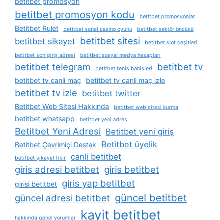
betitbet promosyon
betitbet promosyon kodu
betitbet promosyonlar
Betitbet Rulet
betitbet sanal casino oyunu
betitbet sektör öncüsü
betitbet sitesi
betitbet sikayet
betitbet slot çeşitleri
betitbet son giriş adresi
betitbet sosyal medya hesapları
betitbet telegram
betitbet tv
betitbet tenis bahisleri
betitbet tv canli maç
betitbet tv canli maç izle
betitbet tv izle
betitbet twitter
Betitbet Web Sitesi Hakkında
betitbet web sitesi kurma
betitbet whatsapp
betitbet yeni adres
Betitbet Yeni Adresi
Betitbet yeni giriş
Betitbet üyelik
Betitbet Çevrimiçi Destek
canli betitbet
betitbet şikayet fikir
giris adresi betitbet
giris betitbet
giris yap betitbet
girisi betitbet
güncel betitbet
güncel adresi betitbet
kayit betitbet
hakkında genel yorumlar