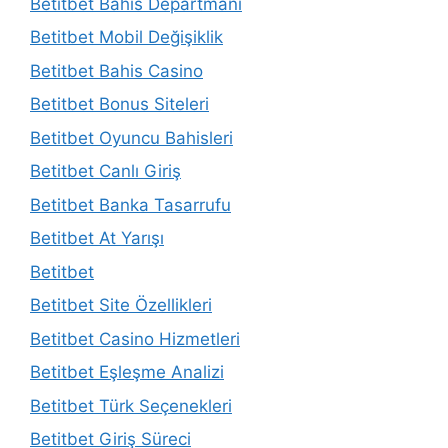
Betitbet Bahis Departmanı
Betitbet Mobil Değişiklik
Betitbet Bahis Casino
Betitbet Bonus Siteleri
Betitbet Oyuncu Bahisleri
Betitbet Canlı Giriş
Betitbet Banka Tasarrufu
Betitbet At Yarışı
Betitbet
Betitbet Site Özellikleri
Betitbet Casino Hizmetleri
Betitbet Eşleşme Analizi
Betitbet Türk Seçenekleri
Betitbet Giriş Süreci