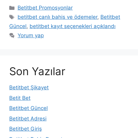
Kategoriler
Betitbet Promosyonlar
Etiketler
betitbet canlı bahis ve ödemeler
,
Betitbet
Güncel
,
betitbet kayıt seçenekleri açıklandı
Yorum yap
Son Yazılar
Betitbet Şikayet
Betit Bet
Betitbet Güncel
Betitbet Adresi
Betitbet Giriş