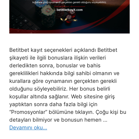
Betitbet kayıt seçenekleri açıklandı Betitbet
şikayeti ile ilgili bonuslara ilişkin verileri
derledikten sonra, bonuslar ve bahis
gereklilikleri hakkında bilgi sahibi olmanın ve
kurallara göre oynamanın gerçekten gerekli
olduğunu söyleyebiliriz. Her bonus belirli
koşullar altında sağlanır. Web sitesine giriş
yaptıktan sonra daha fazla bilgi için
“Promosyonlar” bölümüne tıklayın. Çoğu kişi bu
detayları bilmiyor ve bonusun hemen …
Devamını oku…