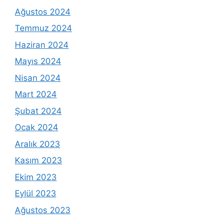
Ağustos 2024
Temmuz 2024
Haziran 2024
Mayıs 2024
Nisan 2024
Mart 2024
Şubat 2024
Ocak 2024
Aralık 2023
Kasım 2023
Ekim 2023
Eylül 2023
Ağustos 2023