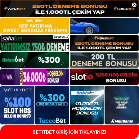
×
BETITBET GİRİŞ İÇİN TIKLAYINIZ!