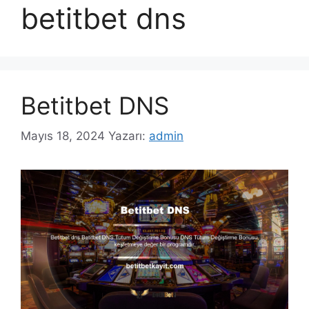
betitbet dns
Betitbet DNS
Mayıs 18, 2024
Yazarı:
admin