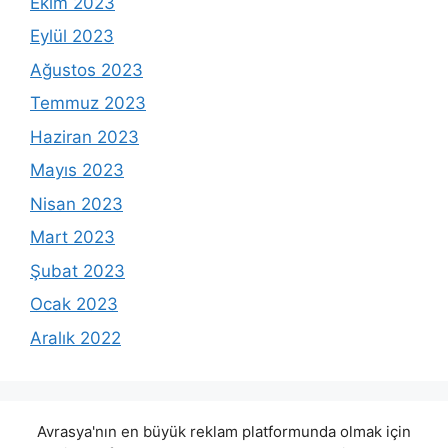
Ekim 2023
Eylül 2023
Ağustos 2023
Temmuz 2023
Haziran 2023
Mayıs 2023
Nisan 2023
Mart 2023
Şubat 2023
Ocak 2023
Aralık 2022
Avrasya'nın en büyük reklam platformunda olmak için