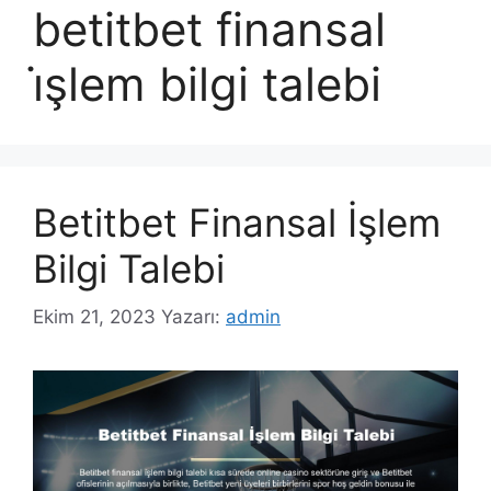
betitbet finansal
i̇şlem bilgi talebi
Betitbet Finansal İşlem
Bilgi Talebi
Ekim 21, 2023
Yazarı:
admin