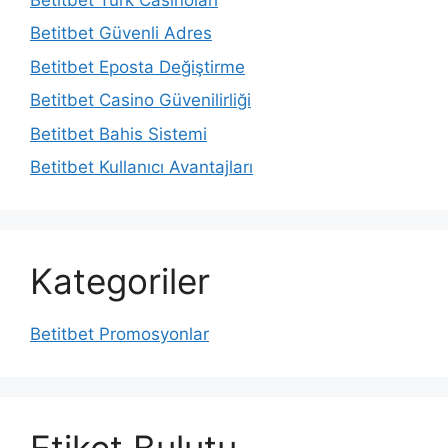
Betitbet Güvenli Adres
Betitbet Eposta Değiştirme
Betitbet Casino Güvenilirliği
Betitbet Bahis Sistemi
Betitbet Kullanıcı Avantajları
Kategoriler
Betitbet Promosyonlar