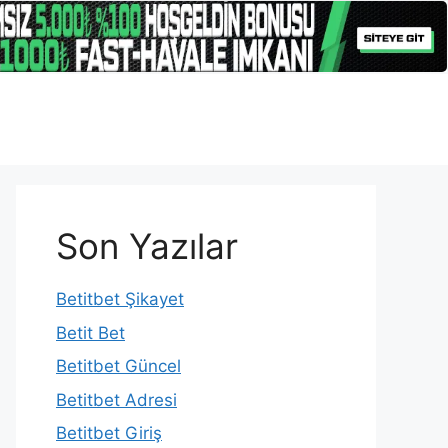
Son Yazılar
Betitbet Şikayet
Betit Bet
Betitbet Güncel
Betitbet Adresi
Betitbet Giriş