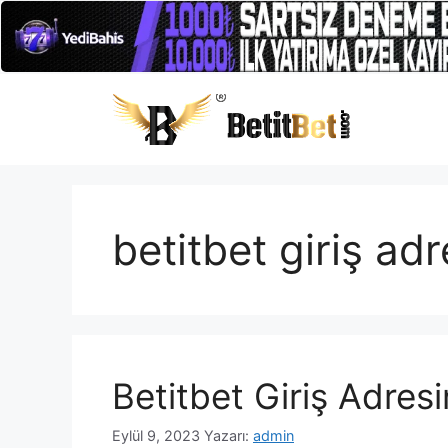
İçeriğe
atla
betitbet giriş ad
Betitbet Giriş Adres
Eylül 9, 2023
Yazarı:
admin