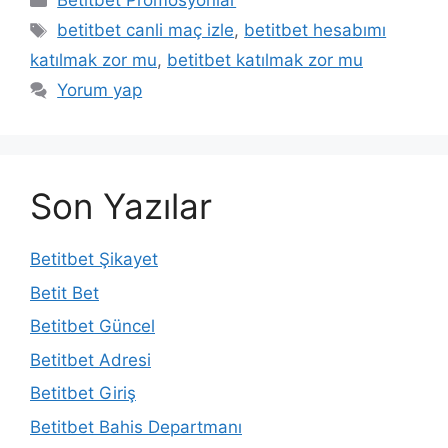
Betitbet Promosyonlar
Etiketler
betitbet canli maç izle
,
betitbet hesabımı
katılmak zor mu
,
betitbet katılmak zor mu
Yorum yap
Son Yazılar
Betitbet Şikayet
Betit Bet
Betitbet Güncel
Betitbet Adresi
Betitbet Giriş
Betitbet Bahis Departmanı