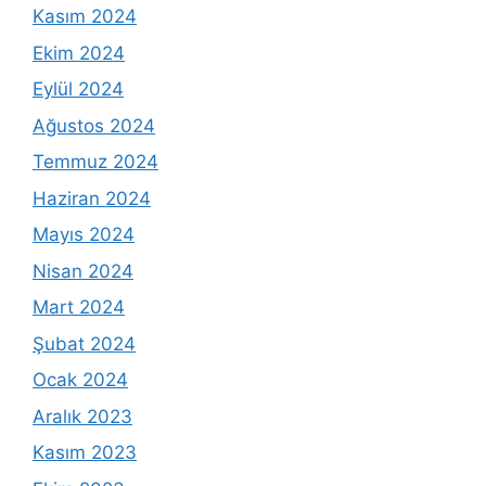
Kasım 2024
Ekim 2024
Eylül 2024
Ağustos 2024
Temmuz 2024
Haziran 2024
Mayıs 2024
Nisan 2024
Mart 2024
Şubat 2024
Ocak 2024
Aralık 2023
Kasım 2023