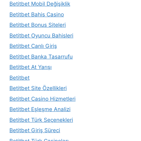
Betitbet Mobil Değişiklik
Betitbet Bahis Casino
Betitbet Bonus Siteleri
Betitbet Oyuncu Bahisleri
Betitbet Canlı Giriş
Betitbet Banka Tasarrufu
Betitbet At Yarışı
Betitbet
Betitbet Site Özellikleri
Betitbet Casino Hizmetleri
Betitbet Eşleşme Analizi
Betitbet Türk Seçenekleri
Betitbet Giriş Süreci
Betitbet Türk Casinoları