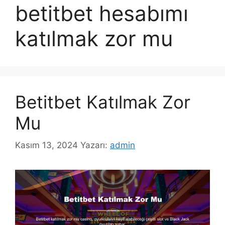
betitbet hesabımı
katılmak zor mu
Betitbet Katılmak Zor
Mu
Kasım 13, 2024
Yazarı:
admin