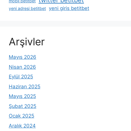
twitter betitbet
mobil betitbet
yeni giris betitbet
yeni adresi betitbet
Arşivler
Mayıs 2026
Nisan 2026
Eylül 2025
Haziran 2025
Mayıs 2025
Şubat 2025
Ocak 2025
Aralık 2024