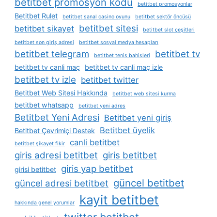
betitbet promosyon kodu
betitbet promosyonlar
Betitbet Rulet
betitbet sanal casino oyunu
betitbet sektör öncüsü
betitbet sitesi
betitbet sikayet
betitbet slot çeşitleri
betitbet son giriş adresi
betitbet sosyal medya hesapları
betitbet telegram
betitbet tv
betitbet tenis bahisleri
betitbet tv canli maç
betitbet tv canli maç izle
betitbet tv izle
betitbet twitter
Betitbet Web Sitesi Hakkında
betitbet web sitesi kurma
betitbet whatsapp
betitbet yeni adres
Betitbet Yeni Adresi
Betitbet yeni giriş
Betitbet üyelik
Betitbet Çevrimiçi Destek
canli betitbet
betitbet şikayet fikir
giris adresi betitbet
giris betitbet
giris yap betitbet
girisi betitbet
güncel betitbet
güncel adresi betitbet
kayit betitbet
hakkında genel yorumlar