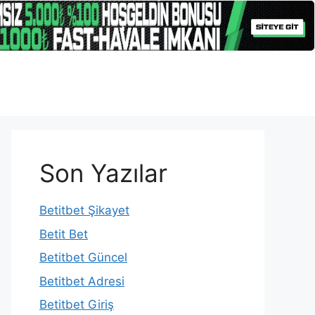
Son Yazılar
Betitbet Şikayet
Betit Bet
Betitbet Güncel
Betitbet Adresi
Betitbet Giriş