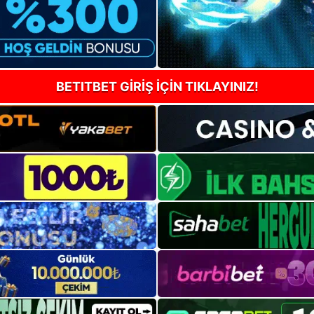
BETITBET GİRİŞ İÇİN TIKLAYINIZ!