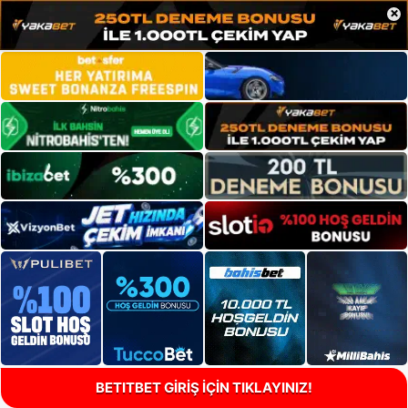
×
BETITBET GİRİŞ İÇİN TIKLAYINIZ!