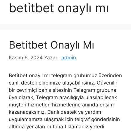
betitbet onaylı mı
Betitbet Onaylı Mı
Kasım 6, 2024
Yazarı:
admin
Betitbet onaylı mı telegram grubumuz üzerinden
canlı destek ekibimize ulaşabilirsiniz. Güvenilir
bir çevrimiçi bahis sitesinin Telegram grubuna
üye olarak, Telegram aracılığıyla ulaşılabilecek
müşteri hizmetleri hizmetlerine anında erişim
kazanacaksınız. Canlı destek ve yardım
uygulamamıza ulaşmak için telgraf gönderisinin
altında yer alan butona tıklamanız yeterli.