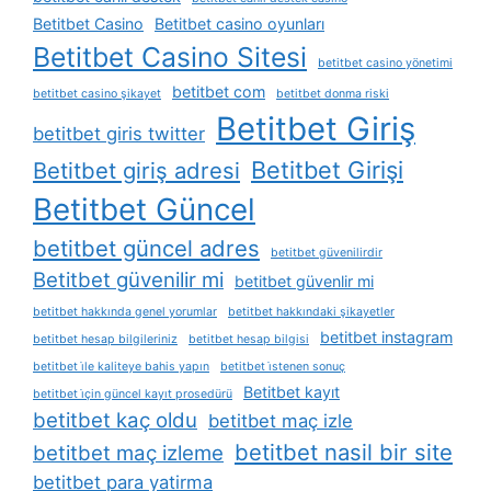
Betitbet Casino
Betitbet casino oyunları
Betitbet Casino Sitesi
betitbet casino yönetimi
betitbet com
betitbet casino şikayet
betitbet donma riski
Betitbet Giriş
betitbet giris twitter
Betitbet Girişi
Betitbet giriş adresi
Betitbet Güncel
betitbet güncel adres
betitbet güvenilirdir
Betitbet güvenilir mi
betitbet güvenlir mi
betitbet hakkında genel yorumlar
betitbet hakkındaki şikayetler
betitbet instagram
betitbet hesap bilgileriniz
betitbet hesap bilgisi
betitbet i̇le kaliteye bahis yapın
betitbet i̇stenen sonuç
Betitbet kayıt
betitbet i̇çin güncel kayıt prosedürü
betitbet kaç oldu
betitbet maç izle
betitbet nasil bir site
betitbet maç izleme
betitbet para yatirma