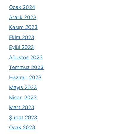
Ocak 2024
Aralık 2023
Kasım 2023
Ekim 2023
Eylül 2023
Ağustos 2023
Temmuz 2023
Haziran 2023
Mayıs 2023
Nisan 2023
Mart 2023
Şubat 2023
Ocak 2023