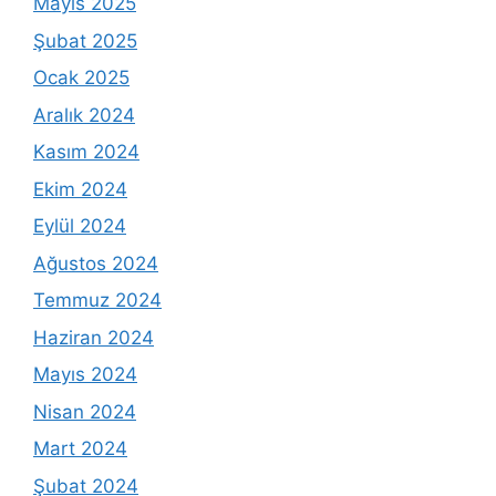
Mayıs 2025
Şubat 2025
Ocak 2025
Aralık 2024
Kasım 2024
Ekim 2024
Eylül 2024
Ağustos 2024
Temmuz 2024
Haziran 2024
Mayıs 2024
Nisan 2024
Mart 2024
Şubat 2024