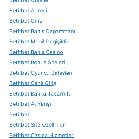
Betitbet Güncel
Betitbet Adresi
Betitbet Giriş
Betitbet Bahis Departmanı
Betitbet Mobil Değişiklik
Betitbet Bahis Casino
Betitbet Bonus Siteleri
Betitbet Oyuncu Bahisleri
Betitbet Canlı Giriş
Betitbet Banka Tasarrufu
Betitbet At Yarışı
Betitbet
Betitbet Site Özellikleri
Betitbet Casino Hizmetleri