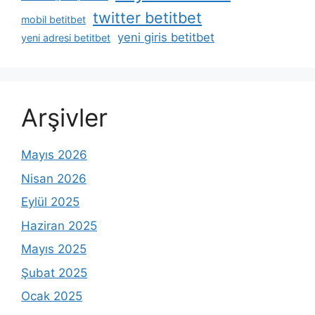
twitter betitbet
mobil betitbet
yeni giris betitbet
yeni adresi betitbet
Arşivler
Mayıs 2026
Nisan 2026
Eylül 2025
Haziran 2025
Mayıs 2025
Şubat 2025
Ocak 2025