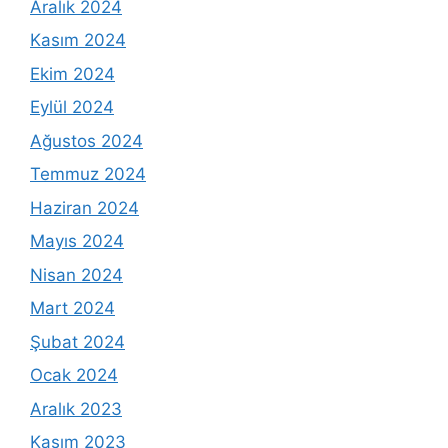
Aralık 2024
Kasım 2024
Ekim 2024
Eylül 2024
Ağustos 2024
Temmuz 2024
Haziran 2024
Mayıs 2024
Nisan 2024
Mart 2024
Şubat 2024
Ocak 2024
Aralık 2023
Kasım 2023