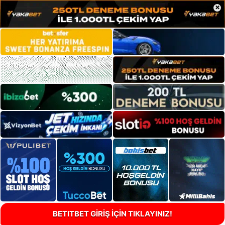
×
BETITBET GİRİŞ İÇİN TIKLAYINIZ!