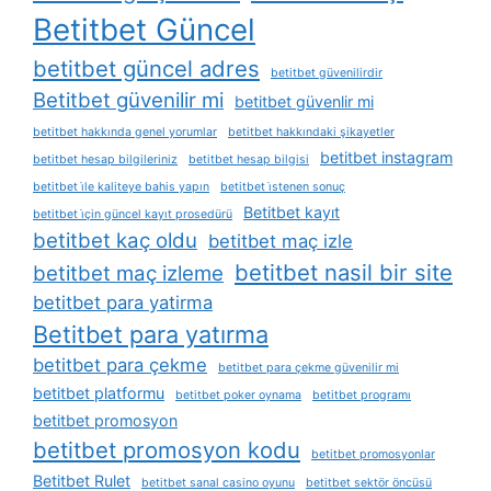
Betitbet Güncel
betitbet güncel adres
betitbet güvenilirdir
Betitbet güvenilir mi
betitbet güvenlir mi
betitbet hakkında genel yorumlar
betitbet hakkındaki şikayetler
betitbet instagram
betitbet hesap bilgileriniz
betitbet hesap bilgisi
betitbet i̇le kaliteye bahis yapın
betitbet i̇stenen sonuç
Betitbet kayıt
betitbet i̇çin güncel kayıt prosedürü
betitbet kaç oldu
betitbet maç izle
betitbet nasil bir site
betitbet maç izleme
betitbet para yatirma
Betitbet para yatırma
betitbet para çekme
betitbet para çekme güvenilir mi
betitbet platformu
betitbet poker oynama
betitbet programı
betitbet promosyon
betitbet promosyon kodu
betitbet promosyonlar
Betitbet Rulet
betitbet sanal casino oyunu
betitbet sektör öncüsü