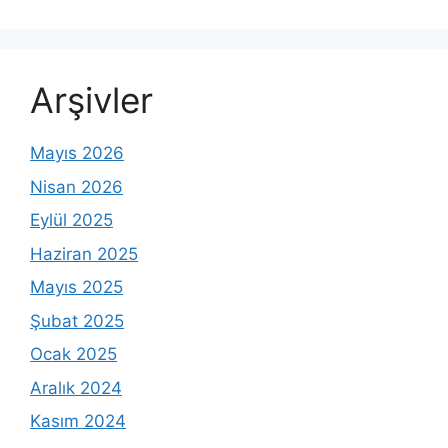
Arşivler
Mayıs 2026
Nisan 2026
Eylül 2025
Haziran 2025
Mayıs 2025
Şubat 2025
Ocak 2025
Aralık 2024
Kasım 2024