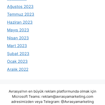
Ağustos 2023
Temmuz 2023
Haziran 2023
Mayıs 2023
Nisan 2023
Mart 2023
Şubat 2023
Ocak 2023
Aralık 2022
Avrasya'nın en büyük reklam platformunda olmak için
Microsoft Teams:
reklam@avrasyamarketing.com
adresimizden veya Telegram: @Avrasyamarketing