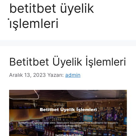
betitbet üyelik
i̇şlemleri
Betitbet Üyelik İşlemleri
Aralık 13, 2023
Yazarı:
admin