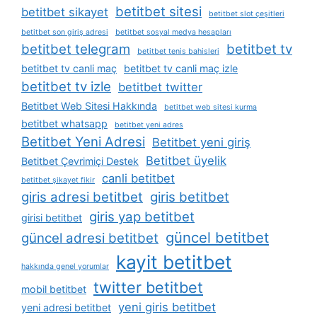
betitbet sitesi
betitbet sikayet
betitbet slot çeşitleri
betitbet son giriş adresi
betitbet sosyal medya hesapları
betitbet telegram
betitbet tv
betitbet tenis bahisleri
betitbet tv canli maç
betitbet tv canli maç izle
betitbet tv izle
betitbet twitter
Betitbet Web Sitesi Hakkında
betitbet web sitesi kurma
betitbet whatsapp
betitbet yeni adres
Betitbet Yeni Adresi
Betitbet yeni giriş
Betitbet üyelik
Betitbet Çevrimiçi Destek
canli betitbet
betitbet şikayet fikir
giris adresi betitbet
giris betitbet
giris yap betitbet
girisi betitbet
güncel betitbet
güncel adresi betitbet
kayit betitbet
hakkında genel yorumlar
twitter betitbet
mobil betitbet
yeni giris betitbet
yeni adresi betitbet