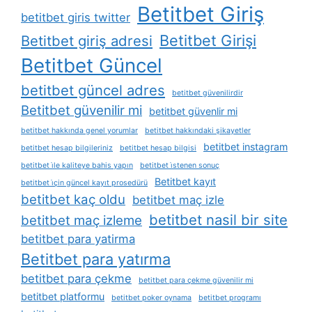
Betitbet Giriş
betitbet giris twitter
Betitbet Girişi
Betitbet giriş adresi
Betitbet Güncel
betitbet güncel adres
betitbet güvenilirdir
Betitbet güvenilir mi
betitbet güvenlir mi
betitbet hakkında genel yorumlar
betitbet hakkındaki şikayetler
betitbet instagram
betitbet hesap bilgileriniz
betitbet hesap bilgisi
betitbet i̇le kaliteye bahis yapın
betitbet i̇stenen sonuç
Betitbet kayıt
betitbet i̇çin güncel kayıt prosedürü
betitbet kaç oldu
betitbet maç izle
betitbet nasil bir site
betitbet maç izleme
betitbet para yatirma
Betitbet para yatırma
betitbet para çekme
betitbet para çekme güvenilir mi
betitbet platformu
betitbet poker oynama
betitbet programı