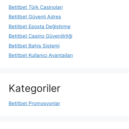
Betitbet Türk Casinoları
Betitbet Güvenli Adres
Betitbet Eposta Değiştirme
Betitbet Casino Güvenilirliği
Betitbet Bahis Sistemi
Betitbet Kullanıcı Avantajları
Kategoriler
Betitbet Promosyonlar