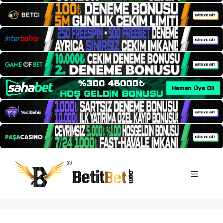
İçeriğe
atla
Menü