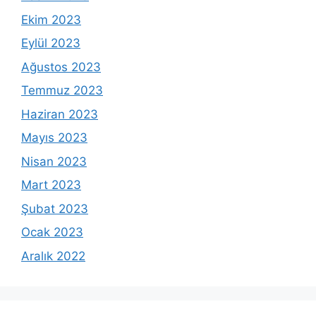
Ekim 2023
Eylül 2023
Ağustos 2023
Temmuz 2023
Haziran 2023
Mayıs 2023
Nisan 2023
Mart 2023
Şubat 2023
Ocak 2023
Aralık 2022