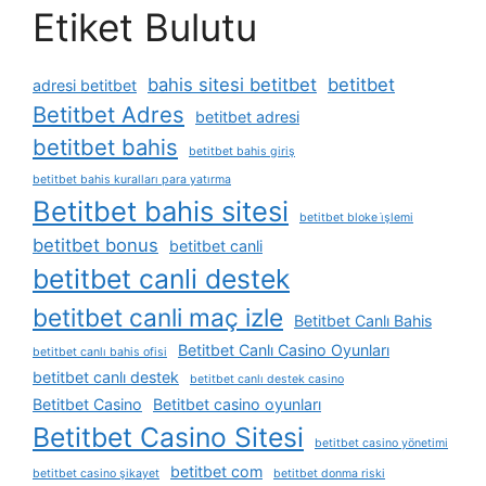
Etiket Bulutu
bahis sitesi betitbet
betitbet
adresi betitbet
Betitbet Adres
betitbet adresi
betitbet bahis
betitbet bahis giriş
betitbet bahis kuralları para yatırma
Betitbet bahis sitesi
betitbet bloke i̇şlemi
betitbet bonus
betitbet canli
betitbet canli destek
betitbet canli maç izle
Betitbet Canlı Bahis
Betitbet Canlı Casino Oyunları
betitbet canlı bahis ofisi
betitbet canlı destek
betitbet canlı destek casino
Betitbet Casino
Betitbet casino oyunları
Betitbet Casino Sitesi
betitbet casino yönetimi
betitbet com
betitbet casino şikayet
betitbet donma riski