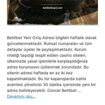
Betitbet Yeni Giriş Adresi bilgileri haftalık olarak
güncellenmektedir. Ruhsat numaraları ve tüm
detaylar üyeler ile paylaşılmaktadır. Kurum
niteliği taşıdığı tespit edilen casino siteleri,
ülkemizde yasal işlemlerle karşılaşıldığında
adres korumasını üstlenmek zorundadır. Bu
sitenin adresi haftada en az iki kez
kapatılmaktadır. Bu tür kapanışlarda bahis
acentesi yöneticisi 30 dakika içerisinde yeni bir
adres belirleyecektir. Güncel Betitbet …
Devamını oku…