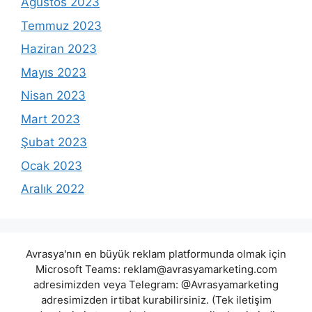
Ağustos 2023
Temmuz 2023
Haziran 2023
Mayıs 2023
Nisan 2023
Mart 2023
Şubat 2023
Ocak 2023
Aralık 2022
Avrasya'nın en büyük reklam platformunda olmak için
Microsoft Teams:
reklam@avrasyamarketing.com
adresimizden veya Telegram: @Avrasyamarketing
adresimizden irtibat kurabilirsiniz. (Tek iletişim