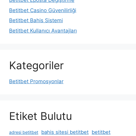
Betitbet Eposta Değiştirme
Betitbet Casino Güvenilirliği
Betitbet Bahis Sistemi
Betitbet Kullanıcı Avantajları
Kategoriler
Betitbet Promosyonlar
Etiket Bulutu
bahis sitesi betitbet
betitbet
adresi betitbet