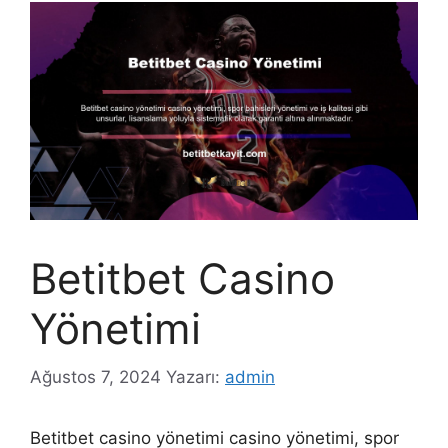
Betitbet Casino
Yönetimi
Ağustos 7, 2024
Yazarı:
admin
Betitbet casino yönetimi casino yönetimi, spor