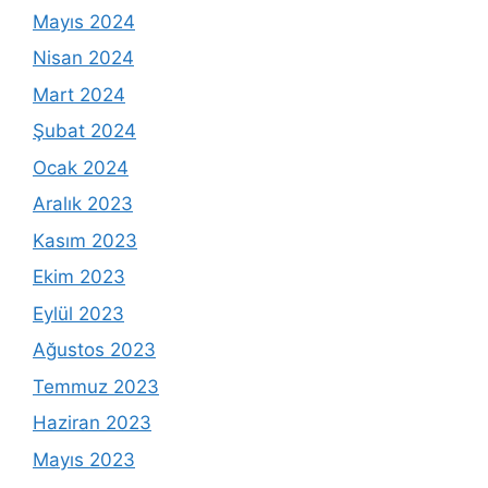
Mayıs 2024
Nisan 2024
Mart 2024
Şubat 2024
Ocak 2024
Aralık 2023
Kasım 2023
Ekim 2023
Eylül 2023
Ağustos 2023
Temmuz 2023
Haziran 2023
Mayıs 2023