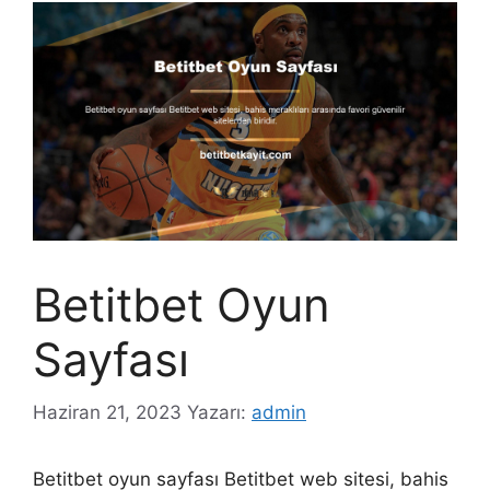
Betitbet Oyun
Sayfası
Haziran 21, 2023
Yazarı:
admin
Betitbet oyun sayfası Betitbet web sitesi, bahis