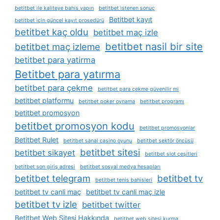
betitbet i̇le kaliteye bahis yapın
betitbet i̇stenen sonuç
Betitbet kayıt
betitbet i̇çin güncel kayıt prosedürü
betitbet kaç oldu
betitbet maç izle
betitbet nasil bir site
betitbet maç izleme
betitbet para yatirma
Betitbet para yatırma
betitbet para çekme
betitbet para çekme güvenilir mi
betitbet platformu
betitbet poker oynama
betitbet programı
betitbet promosyon
betitbet promosyon kodu
betitbet promosyonlar
Betitbet Rulet
betitbet sanal casino oyunu
betitbet sektör öncüsü
betitbet sitesi
betitbet sikayet
betitbet slot çeşitleri
betitbet son giriş adresi
betitbet sosyal medya hesapları
betitbet telegram
betitbet tv
betitbet tenis bahisleri
betitbet tv canli maç
betitbet tv canli maç izle
betitbet tv izle
betitbet twitter
Betitbet Web Sitesi Hakkında
betitbet web sitesi kurma