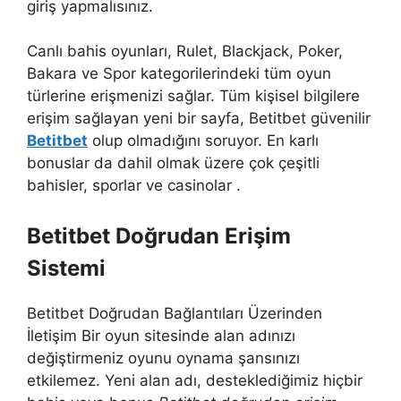
giriş yapmalısınız.
Canlı bahis oyunları, Rulet, Blackjack, Poker,
Bakara ve Spor kategorilerindeki tüm oyun
türlerine erişmenizi sağlar. Tüm kişisel bilgilere
erişim sağlayan yeni bir sayfa, Betitbet güvenilir
Betitbet
olup olmadığını soruyor. En karlı
bonuslar da dahil olmak üzere çok çeşitli
bahisler, sporlar ve casinolar .
Betitbet Doğrudan Erişim
Sistemi
Betitbet Doğrudan Bağlantıları Üzerinden
İletişim Bir oyun sitesinde alan adınızı
değiştirmeniz oyunu oynama şansınızı
etkilemez. Yeni alan adı, desteklediğimiz hiçbir