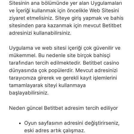
Sitesinin ana bölümünde yer alan Uygulamaları
ve İçeriği kullanmak için öncelikle Web Sitesini
ziyaret etmelisiniz. Siteye giriş yapmak ve bahis
sitesinden para kazanmak için mevcut Betitbet
adresinizi kullanabilirsiniz.
Uygulama ve web sitesi içeriği çok güvenilir ve
mükemmel. Bu nedenle site birçok bahisçi
tarafından tercih edilmektedir. Betitbet casino
dünyasında çok popülerdir. Mevcut adresinizi
tarayıcınıza girerek ve gerekli kayıt işlemlerini
tamamlayarak siteyi kullanmaya
başlayabilirsiniz.
Neden güncel Betitbet adresim tercih ediliyor
Oyun sayfasının adresini değiştirirseniz,
eski adres artık çalışmaz.