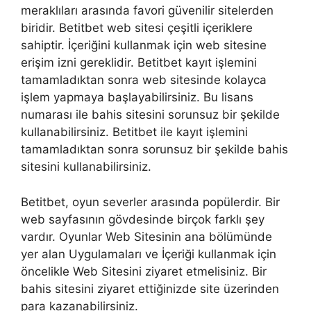
meraklıları arasında favori güvenilir sitelerden
biridir. Betitbet web sitesi çeşitli içeriklere
sahiptir. İçeriğini kullanmak için web sitesine
erişim izni gereklidir. Betitbet kayıt işlemini
tamamladıktan sonra web sitesinde kolayca
işlem yapmaya başlayabilirsiniz. Bu lisans
numarası ile bahis sitesini sorunsuz bir şekilde
kullanabilirsiniz. Betitbet ile kayıt işlemini
tamamladıktan sonra sorunsuz bir şekilde bahis
sitesini kullanabilirsiniz.
Betitbet, oyun severler arasında popülerdir. Bir
web sayfasının gövdesinde birçok farklı şey
vardır. Oyunlar Web Sitesinin ana bölümünde
yer alan Uygulamaları ve İçeriği kullanmak için
öncelikle Web Sitesini ziyaret etmelisiniz. Bir
bahis sitesini ziyaret ettiğinizde site üzerinden
para kazanabilirsiniz.