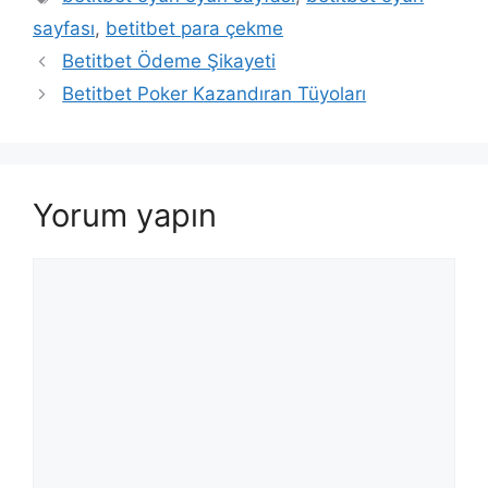
sayfası
,
betitbet para çekme
Betitbet Ödeme Şikayeti
Betitbet Poker Kazandıran Tüyoları
Yorum yapın
Yorum