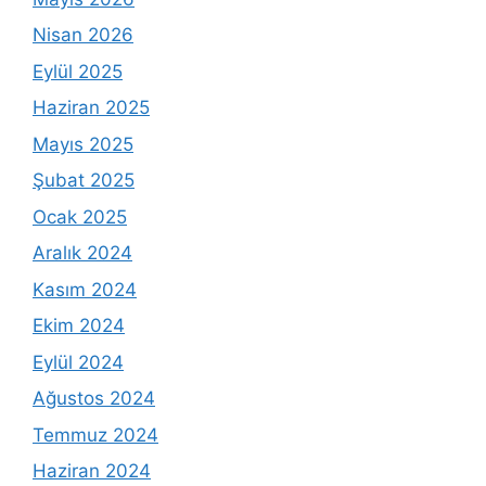
Nisan 2026
Eylül 2025
Haziran 2025
Mayıs 2025
Şubat 2025
Ocak 2025
Aralık 2024
Kasım 2024
Ekim 2024
Eylül 2024
Ağustos 2024
Temmuz 2024
Haziran 2024