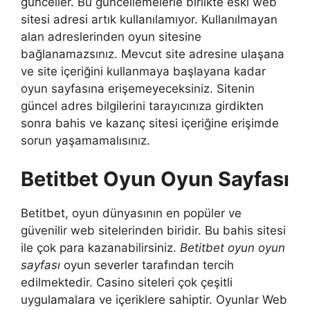
günceller. Bu güncellemelerle birlikte eski web
sitesi adresi artık kullanılamıyor. Kullanılmayan
alan adreslerinden oyun sitesine
bağlanamazsınız. Mevcut site adresine ulaşana
ve site içeriğini kullanmaya başlayana kadar
oyun sayfasına erişemeyeceksiniz. Sitenin
güncel adres bilgilerini tarayıcınıza girdikten
sonra bahis ve kazanç sitesi içeriğine erişimde
sorun yaşamamalısınız.
Betitbet Oyun Oyun Sayfası
Betitbet, oyun dünyasının en popüler ve
güvenilir web sitelerinden biridir. Bu bahis sitesi
ile çok para kazanabilirsiniz.
Betitbet oyun oyun
sayfası
oyun severler tarafından tercih
edilmektedir. Casino siteleri çok çeşitli
uygulamalara ve içeriklere sahiptir. Oyunlar Web