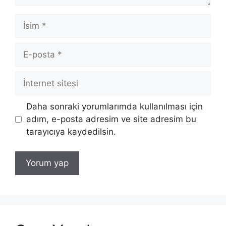
İsim
E-
posta
İnternet
sitesi
Daha sonraki yorumlarımda kullanılması için
adım, e-posta adresim ve site adresim bu
tarayıcıya kaydedilsin.