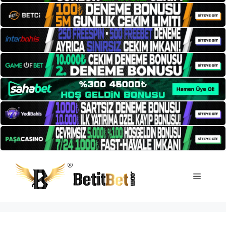
İçeriğe
atla
Menü