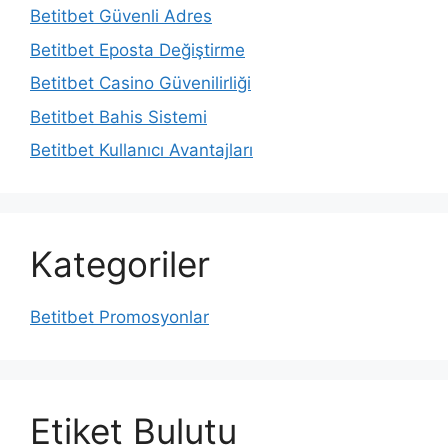
Betitbet Güvenli Adres
Betitbet Eposta Değiştirme
Betitbet Casino Güvenilirliği
Betitbet Bahis Sistemi
Betitbet Kullanıcı Avantajları
Kategoriler
Betitbet Promosyonlar
Etiket Bulutu