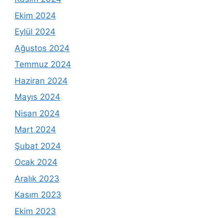
Ekim 2024
Eylül 2024
Ağustos 2024
Temmuz 2024
Haziran 2024
Mayıs 2024
Nisan 2024
Mart 2024
Şubat 2024
Ocak 2024
Aralık 2023
Kasım 2023
Ekim 2023