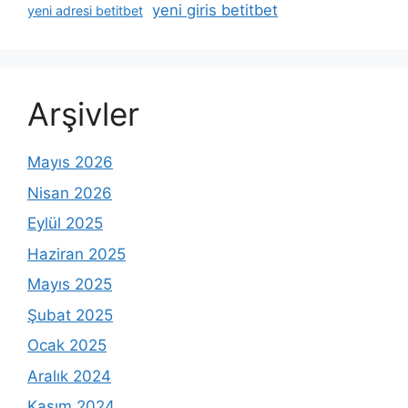
yeni giris betitbet
yeni adresi betitbet
Arşivler
Mayıs 2026
Nisan 2026
Eylül 2025
Haziran 2025
Mayıs 2025
Şubat 2025
Ocak 2025
Aralık 2024
Kasım 2024