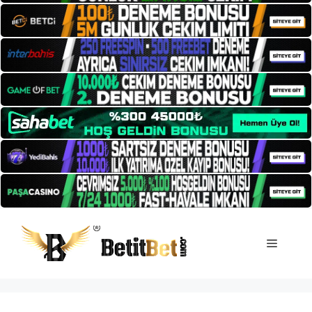
İçeriğe
atla
Menü