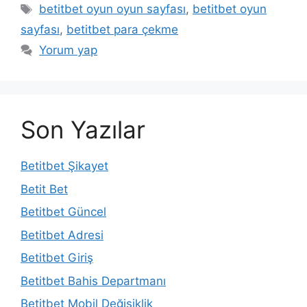
Etiketler
betitbet oyun oyun sayfası
,
betitbet oyun
sayfası
,
betitbet para çekme
Yorum yap
Son Yazılar
Betitbet Şikayet
Betit Bet
Betitbet Güncel
Betitbet Adresi
Betitbet Giriş
Betitbet Bahis Departmanı
Betitbet Mobil Değişiklik