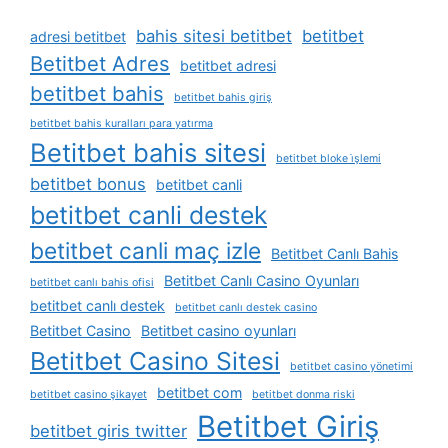
bahis sitesi betitbet
betitbet
adresi betitbet
Betitbet Adres
betitbet adresi
betitbet bahis
betitbet bahis giriş
betitbet bahis kuralları para yatırma
Betitbet bahis sitesi
betitbet bloke i̇şlemi
betitbet bonus
betitbet canli
betitbet canli destek
betitbet canli maç izle
Betitbet Canlı Bahis
Betitbet Canlı Casino Oyunları
betitbet canlı bahis ofisi
betitbet canlı destek
betitbet canlı destek casino
Betitbet Casino
Betitbet casino oyunları
Betitbet Casino Sitesi
betitbet casino yönetimi
betitbet com
betitbet casino şikayet
betitbet donma riski
Betitbet Giriş
betitbet giris twitter