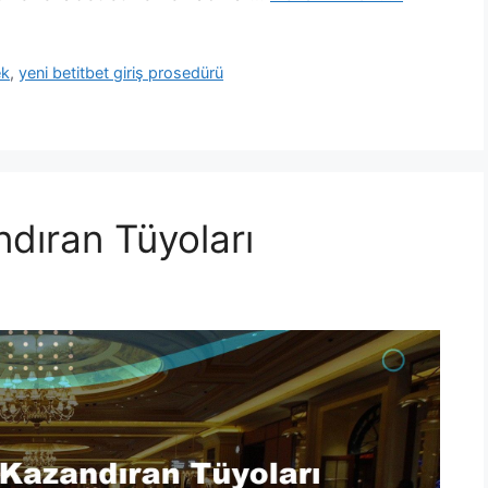
ek
,
yeni betitbet giriş prosedürü
dıran Tüyoları