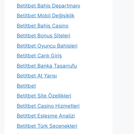
Betitbet Bahis Departmanı
Betitbet Mobil Değişiklik
Betitbet Bahis Casino
Betitbet Bonus Siteleri
Betitbet Oyuncu Bahisleri
Betitbet Canlı Giriş
Betitbet Banka Tasarrufu
Betitbet At Yarışı
Betitbet
Betitbet Site Özellikleri
Betitbet Casino Hizmetleri
Betitbet Eşleşme Analizi
Betitbet Türk Seçenekleri