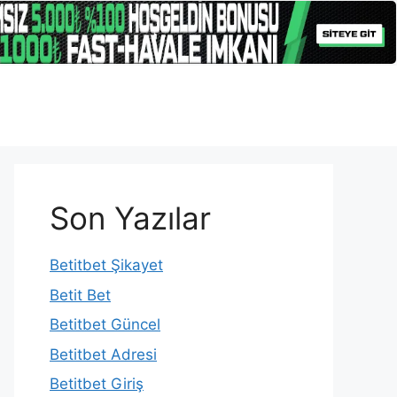
Son Yazılar
Betitbet Şikayet
Betit Bet
Betitbet Güncel
Betitbet Adresi
Betitbet Giriş